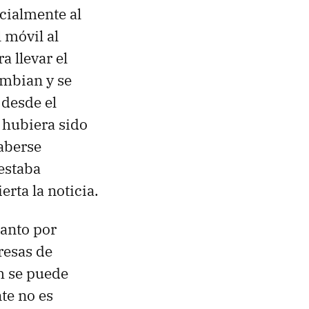
cialmente al
 móvil al
a llevar el
ymbian y se
 desde el
 hubiera sido
aberse
estaba
rta la noticia.
tanto por
resas de
h se puede
te no es