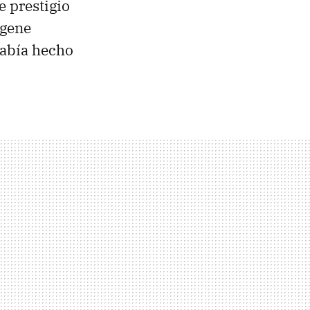
e prestigio
ugene
había hecho