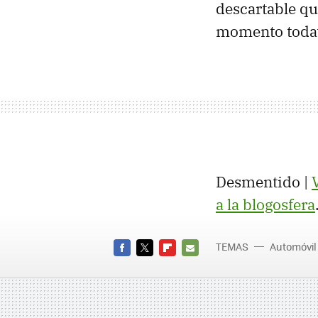
descartable que
momento todav
Desmentido |
a la blogosfera
TEMAS
Automóvil
FACEBOOK
TWITTER
FLIPBOARD
E-
MAIL