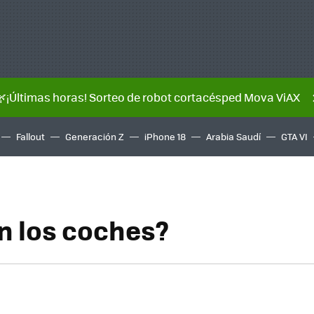
🌿¡Últimas horas! Sorteo de robot cortacésped Mova ViAX
Fallout
Generación Z
iPhone 18
Arabia Saudí
GTA VI
en los coches?