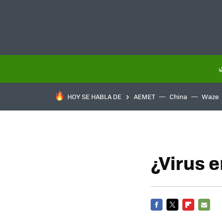
HOY SE HABLA DE
AEMET
China
Waze
¿Virus 
FACEBOOK
TWITTER
FLIPBOARD
E-