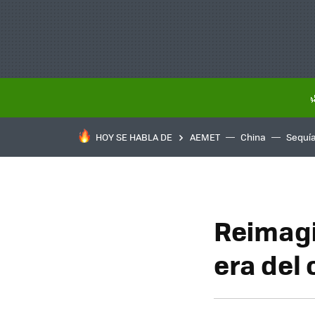
HOY SE HABLA DE
AEMET
China
Sequí
Reimagi
era del