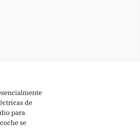
esencialmente
éctricas de
adio para
 coche se