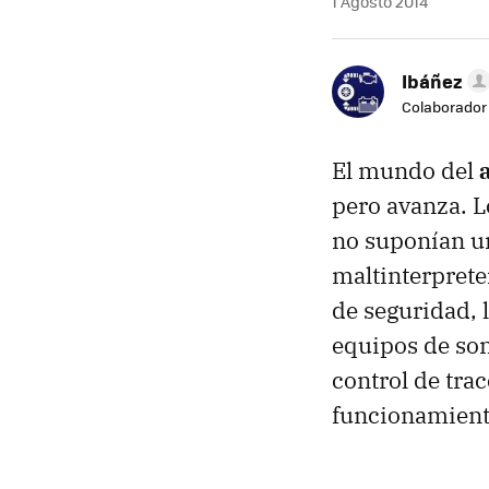
1 Agosto 2014
Ibáñez
Colaborador
El mundo del
pero avanza. 
no suponían u
maltinterprete
de seguridad, 
equipos de son
control de tra
funcionamiento