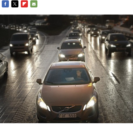
FACEBOOK
TWITTER
FLIPBOARD
E-
MAIL