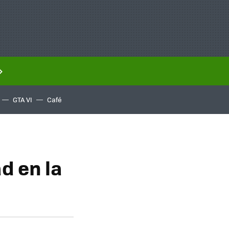
GTA VI
Café
d en la