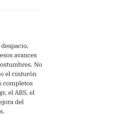
 despacio,
 esos avances
costumbres. No
o el cinturón
ás completos
gs
, el ABS, el
ejora del
s.