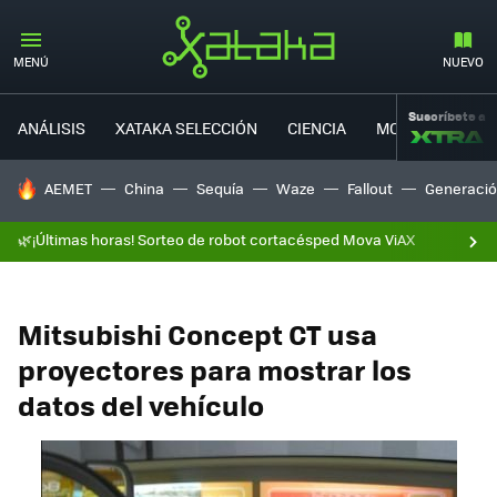
MENÚ
NUEVO
Suscríbete a
ANÁLISIS
XATAKA SELECCIÓN
CIENCIA
MOVILIDAD
HOY SE HABLA DE
AEMET
China
Sequía
Waze
Fallout
Generació
🌿¡Últimas horas! Sorteo de robot cortacésped Mova ViAX
Mitsubishi Concept CT usa
proyectores para mostrar los
datos del vehículo