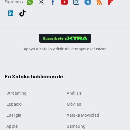
Síguenos
Wh
Twit
Fac
You
Inst
Tele
RSS
Flip
ats
ter
ebo
tub
agr
gra
boa
Link
Tikt
App
ok
e
am
m
rd
edI
ok
Suscríbete a
n
Apoya a Xataka y disfruta ventajas exclusivas
En Xataka hablamos de...
Streaming
Análisis
Espacio
Móviles
Energía
Xataka Movilidad
Apple
Samsung