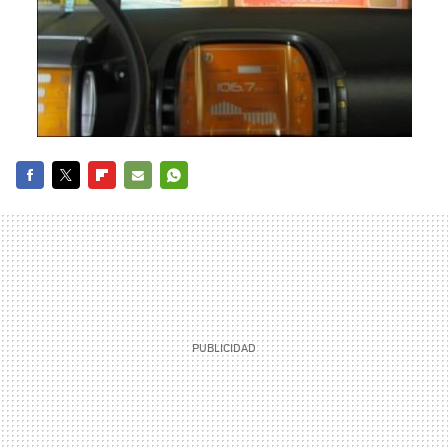
FACEBOOK
TWITTER
FLIPBOARD
E-
WHATSAPP
MAIL