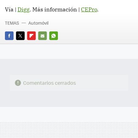
Vía |
Digg
. Más información |
CEPro
.
TEMAS
Automóvil
FACEBOOK
TWITTER
FLIPBOARD
E-
WHATSAPP
MAIL
Comentarios cerrados