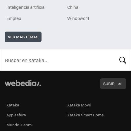
Inteligencia artificial
China
Empleo
Windows 11
VER MÁS TEMAS
BUSCA
SUBIR
Xataka
Xataka Móvil
Applesfera
Xataka Smart Home
Mundo Xiaomi