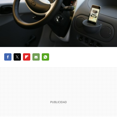
FACEBOOK
TWITTER
FLIPBOARD
E-
WHATSAPP
MAIL