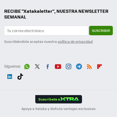
RECIBE "Xatakaletter", NUESTRA NEWSLETTER
SEMANAL
SUSCRIBIR
Suscribiéndote aceptas nuestra
política de privacidad
Síguenos
Wh
Twit
Fac
You
Inst
Tele
RSS
Flip
ats
ter
ebo
tub
agr
gra
boa
Link
Tikt
App
ok
e
am
m
rd
edI
ok
Suscríbete a
n
Apoya a Xataka y disfruta ventajas exclusivas