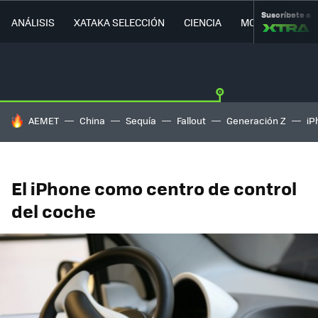
Suscríbete a
ANÁLISIS
XATAKA SELECCIÓN
CIENCIA
MOVILIDAD
HOY SE HABLA DE
AEMET
China
Sequía
Fallout
Generación Z
iP
El iPhone como centro de control
del coche