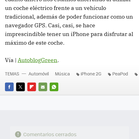
un coche eléctrico frente a un vehículo
tradicional, además de poder funcionar como un
navegador
GPS
. Casi, casi, se hace
imprescindible tener un iPhone para disfrutar al
máximo de este coche.
Vía |
AutoblogGreen
.
TEMAS
Automóvil
Música
iPhone 2G
PeaPod
FACEBOOK
TWITTER
FLIPBOARD
E-
WHATSAPP
MAIL
Comentarios cerrados