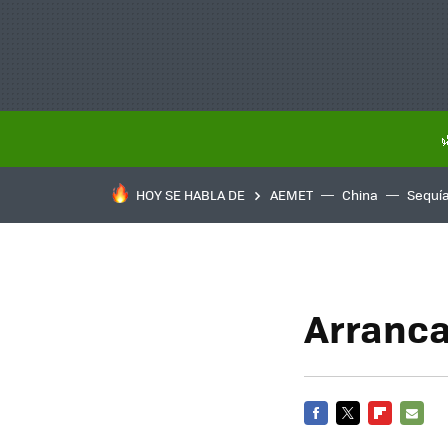
HOY SE HABLA DE
AEMET
China
Sequí
Arranca
FACEBOOK
TWITTER
FLIPBOARD
E-