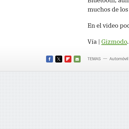
Bluetooth, aun
muchos de los 
En el video p
Vía |
Gizmodo
TEMAS
Automóvil
FACEBOOK
TWITTER
FLIPBOARD
E-
MAIL