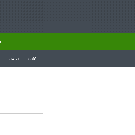
GTA VI
Café