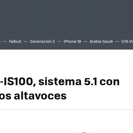
a
Fallout
Generación Z
iPhone 18
Arabia Saudí
GTA VI
-IS100, sistema 5.1 con
s altavoces