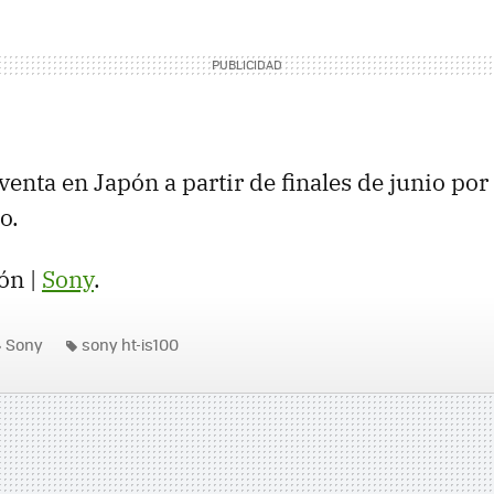
 venta en Japón a partir de finales de junio po
o.
ón |
Sony
.
Sony
sony ht-is100