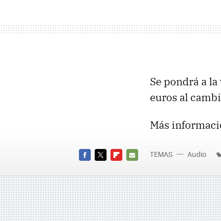
Se pondrá a la
euros al cambi
Más informaci
TEMAS
Audio
FACEBOOK
TWITTER
FLIPBOARD
E-
MAIL