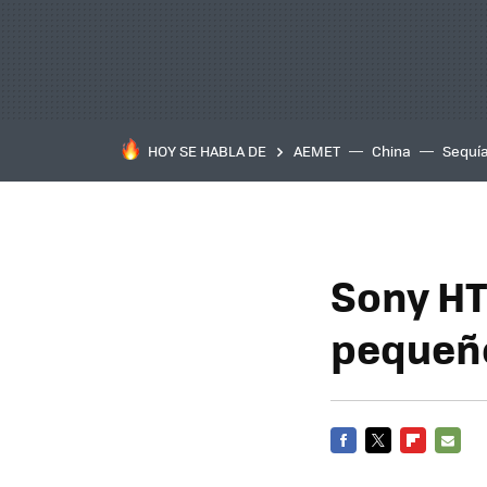
HOY SE HABLA DE
AEMET
China
Sequí
Sony HT
pequeño
FACEBOOK
TWITTER
FLIPBOARD
E-