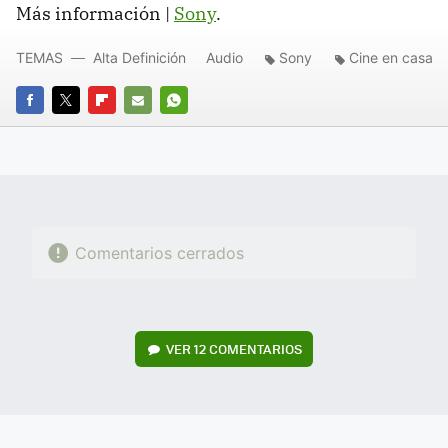
Más información |
Sony
.
TEMAS
Alta Definición
Audio
Sony
Cine en casa
FACEBOOK
TWITTER
FLIPBOARD
E-
WHATSAPP
MAIL
Comentarios cerrados
VER
12 COMENTARIOS