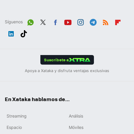
Síguenos
Wh
Twit
Fac
You
Inst
Tele
RSS
Flip
ats
ter
ebo
tub
agr
gra
boa
Link
Tikt
App
ok
e
am
m
rd
edIn
ok
Suscríbete a
Apoya a Xataka y disfruta ventajas exclusivas
En Xataka hablamos de...
Streaming
Análisis
Espacio
Móviles