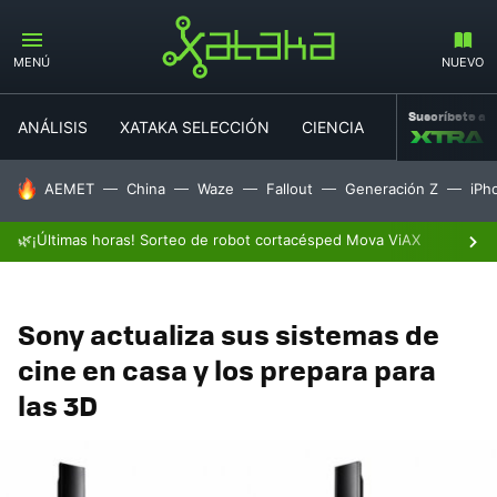
MENÚ
NUEVO
Suscríbete a
ANÁLISIS
XATAKA SELECCIÓN
CIENCIA
MOVILIDAD
HOY SE HABLA DE
AEMET
China
Waze
Fallout
Generación Z
iPh
🌿¡Últimas horas! Sorteo de robot cortacésped Mova ViAX
Sony actualiza sus sistemas de
cine en casa y los prepara para
las 3D