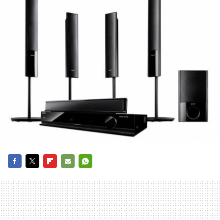
FACEBOOK
TWITTER
FLIPBOARD
E-
WHATSAPP
MAIL