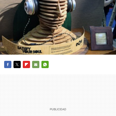
FACEBOOK
TWITTER
FLIPBOARD
E-
WHATSAPP
MAIL