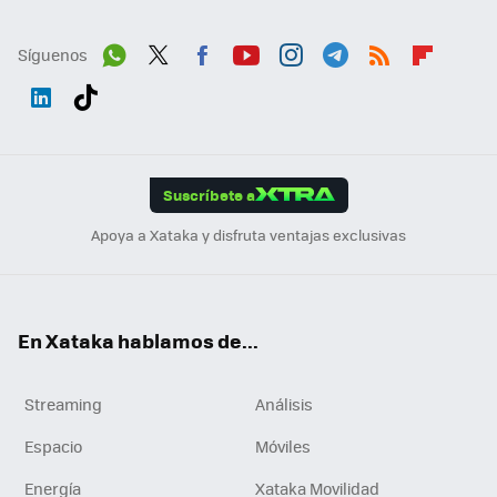
Síguenos
Wh
Twit
Fac
You
Inst
Tele
RSS
Flip
ats
ter
ebo
tub
agr
gra
boa
Link
Tikt
App
ok
e
am
m
rd
edI
ok
Suscríbete a
n
Apoya a Xataka y disfruta ventajas exclusivas
En Xataka hablamos de...
Streaming
Análisis
Espacio
Móviles
Energía
Xataka Movilidad