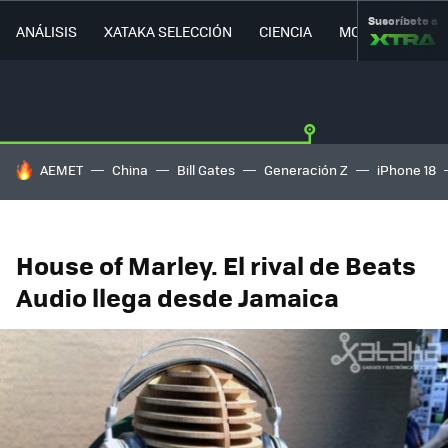
Suscríbete a
ANÁLISIS
XATAKA SELECCIÓN
CIENCIA
MOVILIDAD
HOY SE HABLA DE
AEMET
China
Bill Gates
Generación Z
iPhone 18
House of Marley. El rival de Beats
Audio llega desde Jamaica