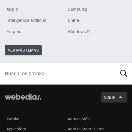
Apple
Samsung
Inteligencia artificial
China
Empleo
Windows 11
VER MÁS TEMAS
BUSCA
SUBIR
Xataka
Xataka Móvil
Applesfera
Xataka Smart Home