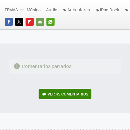
TEMAS
Música
Audio
Auriculares
iPod Dock
FACEBOOK
TWITTER
FLIPBOARD
E-
WHATSAPP
MAIL
Comentarios cerrados
VER
45 COMENTARIOS