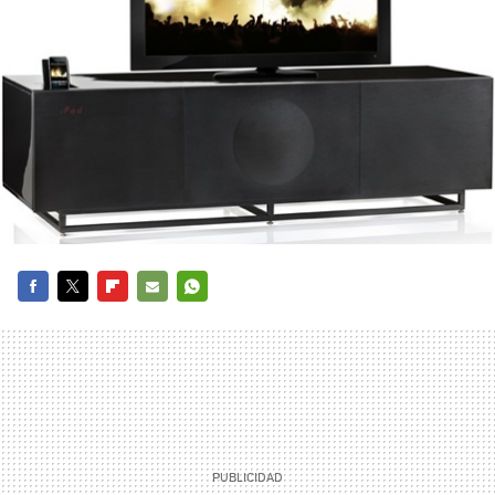
FACEBOOK
TWITTER
FLIPBOARD
E-
WHATSAPP
MAIL