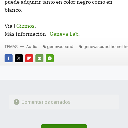
puede adquirir tanto en color negro como en
blanco.
Vía |
Gizmos
.
Más información |
Geneva Lab
.
TEMAS
Audio
genevasound
genevasound home the
FACEBOOK
TWITTER
FLIPBOARD
E-
WHATSAPP
MAIL
Comentarios cerrados