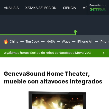
Suscríbete a
ANÁLISIS
XATAKA SELECCIÓN
CIENCIA
MOVILIDAD
HOY SE HABLA DE
China
Tim Cook
NASA
Waze
iPhone Air
iPhone
🌿¡Últimas horas! Sorteo de robot cortacésped Mova ViAX
GenevaSound Home Theater,
mueble con altavoces integrados