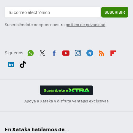
SUSCRIBIR
Suscribiéndote aceptas nuestra
política de privacidad
Síguenos
Wh
Twit
Fac
You
Inst
Tele
RSS
Flip
ats
ter
ebo
tub
agr
gra
boa
Link
Tikt
App
ok
e
am
m
rd
edI
ok
Suscríbete a
n
Apoya a Xataka y disfruta ventajas exclusivas
En Xataka hablamos de...