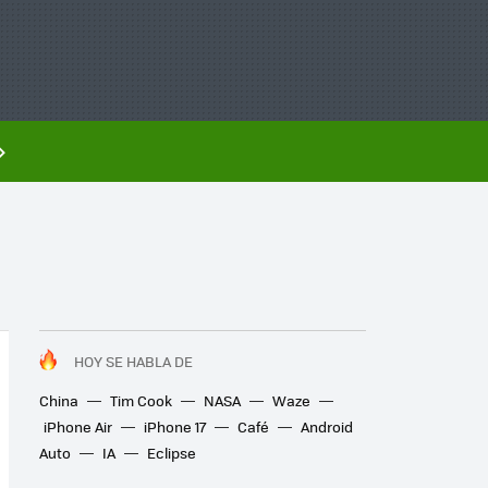
HOY SE HABLA DE
China
Tim Cook
NASA
Waze
iPhone Air
iPhone 17
Café
Android
Auto
IA
Eclipse