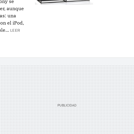
ony se
er, aunque
das: una
on el iPod,
e...
LEER