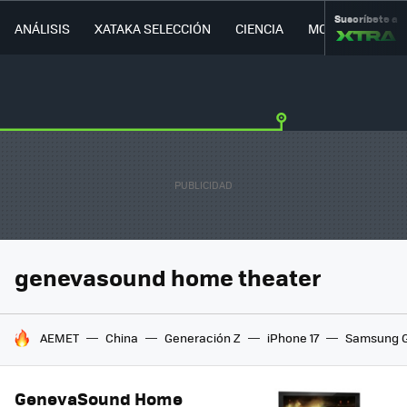
Suscríbete a
ANÁLISIS
XATAKA SELECCIÓN
CIENCIA
MOVILIDAD
genevasound home theater
HOY SE HABLA DE
AEMET
China
Generación Z
iPhone 17
Samsung G
GenevaSound Home