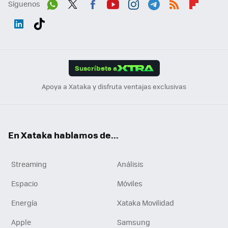
Síguenos
Wh
Twit
Fac
You
Inst
Tele
RSS
Flip
ats
ter
ebo
tub
agr
gra
boa
Link
Tikt
App
ok
e
am
m
rd
edI
ok
Suscríbete a
n
Apoya a Xataka y disfruta ventajas exclusivas
En Xataka hablamos de...
Streaming
Análisis
Espacio
Móviles
Energía
Xataka Movilidad
Apple
Samsung