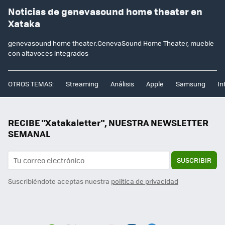
Noticias de genevasound home theater en
Xataka
genevasound home theater:GenevaSound Home Theater, mueble
con altavoces integrados
OTROS TEMAS:
Streaming
Análisis
Apple
Samsung
In
RECIBE "Xatakaletter", NUESTRA NEWSLETTER
SEMANAL
SUSCRIBIR
Suscribiéndote aceptas nuestra
política de privacidad