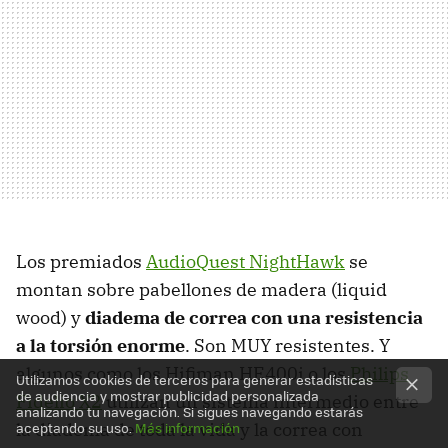
Los premiados
AudioQuest NightHawk
se
montan sobre pabellones de madera (liquid
wood) y
diadema de correa con una resistencia
a la torsión enorme
. Son MUY resistentes. Y
algunos como los Hifiman HE400i o los
Philips
Utilizamos cookies de terceros para generar estadísticas
de audiencia y mostrar publicidad personalizada
Fidelio X2
utilizan un sistema intermedio entre
analizando tu navegación. Si sigues navegando estarás
la diadema de toda la vida y la correa con
aceptando su uso.
Más información