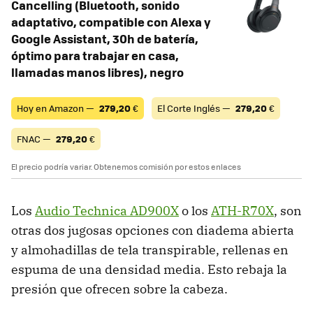
Cancelling (Bluetooth, sonido
adaptativo, compatible con Alexa y
Google Assistant, 30h de batería,
óptimo para trabajar en casa,
llamadas manos libres), negro
Hoy en Amazon —
279,20
€
El Corte Inglés —
279,20
€
FNAC —
279,20
€
El precio podría variar. Obtenemos comisión por estos enlaces
Los
Audio Technica AD900X
o los
ATH-R70X
, son
otras dos jugosas opciones con diadema abierta
y almohadillas de tela transpirable, rellenas en
espuma de una densidad media. Esto rebaja la
presión que ofrecen sobre la cabeza.