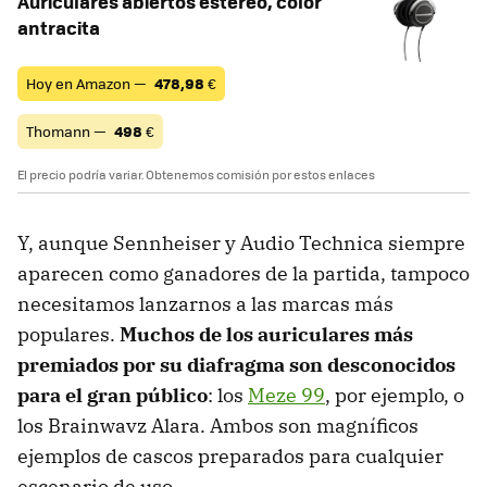
Auriculares abiertos estéreo, color
antracita
Hoy en Amazon —
478,98
€
Thomann —
498
€
El precio podría variar. Obtenemos comisión por estos enlaces
Y, aunque Sennheiser y Audio Technica siempre
aparecen como ganadores de la partida, tampoco
necesitamos lanzarnos a las marcas más
populares.
Muchos de los auriculares más
premiados por su diafragma son desconocidos
para el gran público
: los
Meze 99
, por ejemplo, o
los Brainwavz Alara. Ambos son magníficos
ejemplos de cascos preparados para cualquier
escenario de uso.