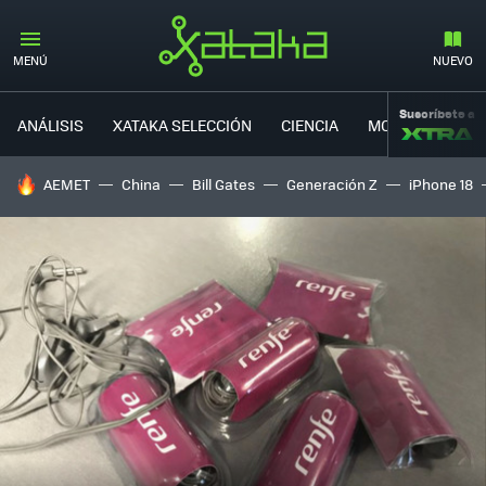
MENÚ
NUEVO
Suscríbete a
ANÁLISIS
XATAKA SELECCIÓN
CIENCIA
MOVILIDAD
HOY SE HABLA DE
AEMET
China
Bill Gates
Generación Z
iPhone 18