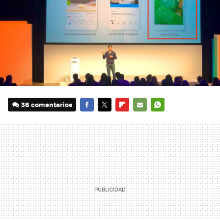
36 comentarios
FACEBOOK
TWITTER
FLIPBOARD
E-
WHATSAPP
MAIL