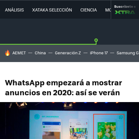
Suscríbete a
ANÁLISIS
XATAKA SELECCIÓN
CIENCIA
MOVILIDAD
HOY SE HABLA DE
AEMET
China
Generación Z
iPhone 17
Samsung G
WhatsApp empezará a mostrar
anuncios en 2020: así se verán