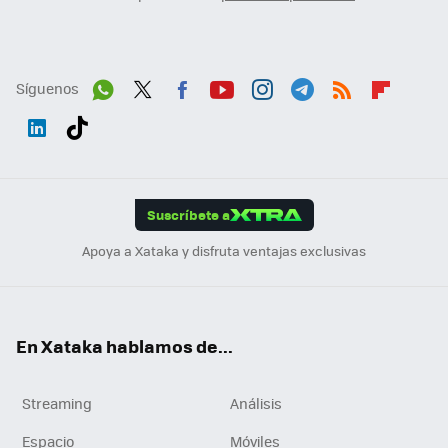
Síguenos
Wh
Twit
Fac
You
Inst
Tele
RSS
Flip
ats
ter
ebo
tub
agr
gra
boa
Link
Tikt
App
ok
e
am
m
rd
edI
ok
Suscríbete a
n
Apoya a Xataka y disfruta ventajas exclusivas
En Xataka hablamos de...
Streaming
Análisis
Espacio
Móviles