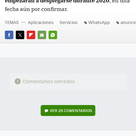
empezarán a desplegarse durante 2020
, en una
fecha aún por confirmar.
TEMAS
Aplicaciones
Servicios
WhatsApp
anunci
FACEBOOK
TWITTER
FLIPBOARD
E-
WHATSAPP
MAIL
Comentarios cerrados
VER
29 COMENTARIOS