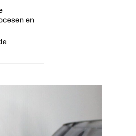
e
rocesen en
de