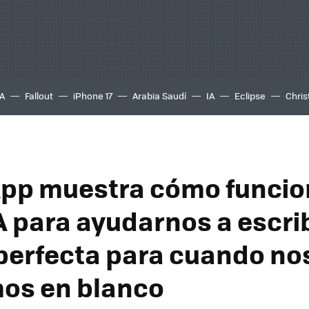
A
Fallout
iPhone 17
Arabia Saudí
IA
Eclipse
Chris
pp muestra cómo funcio
A para ayudarnos a escrib
perfecta para cuando no
os en blanco