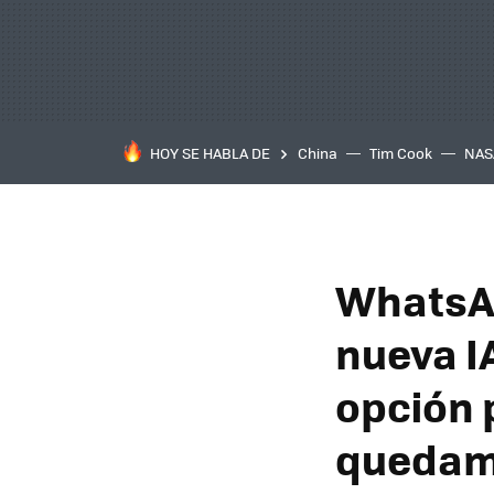
HOY SE HABLA DE
China
Tim Cook
NAS
WhatsA
nueva I
opción 
quedam