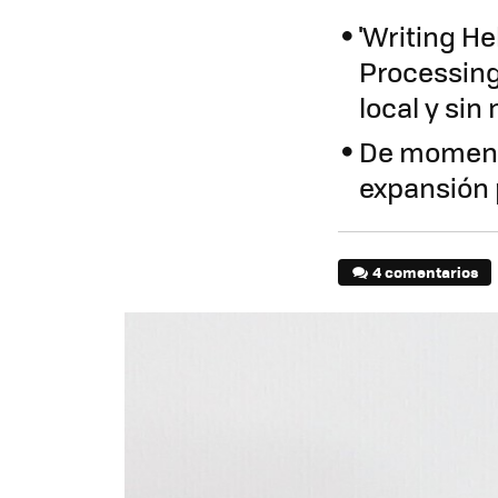
'Writing He
Processing
local y si
De momento
expansión 
4 comentarios