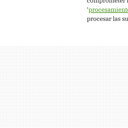
comprometer la
‘
procesamient
procesar las s