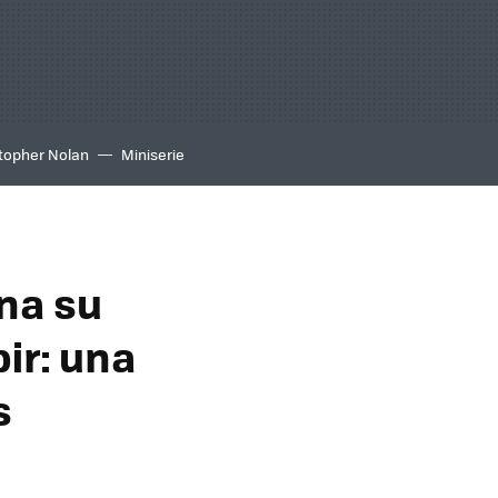
topher Nolan
Miniserie
na su
ir: una
s