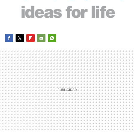
FACEBOOK
TWITTER
FLIPBOARD
E-
WHATSAPP
MAIL