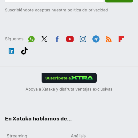
Suscribiéndote aceptas nuestra
política de privacidad
Síguenos
Wh
Twit
Fac
You
Inst
Tele
RSS
Flip
ats
ter
ebo
tub
agr
gra
boa
Link
Tikt
App
ok
e
am
m
rd
edIn
ok
Suscríbete a
Apoya a Xataka y disfruta ventajas exclusivas
En Xataka hablamos de...
Streaming
Análisis