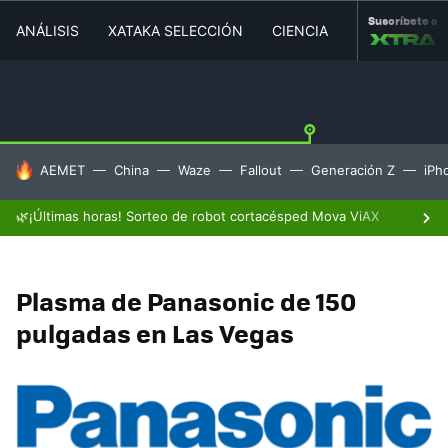
Suscríbete a
ANÁLISIS
XATAKA SELECCIÓN
CIENCIA
MOVILIDAD
HOY SE HABLA DE
AEMET
China
Waze
Fallout
Generación Z
iPh
🌿¡Últimas horas! Sorteo de robot cortacésped Mova ViAX
Plasma de Panasonic de 150
pulgadas en Las Vegas