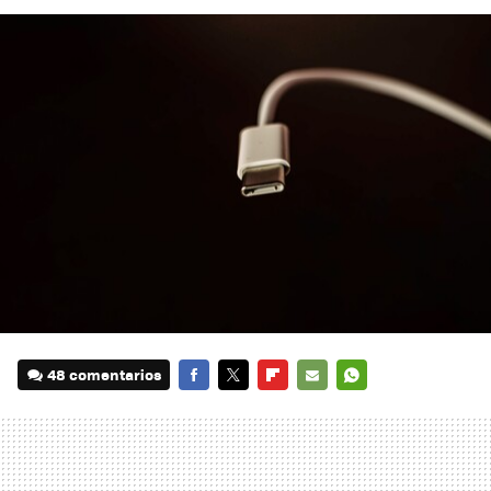
48 comentarios
FACEBOOK
TWITTER
FLIPBOARD
E-
WHATSAPP
MAIL