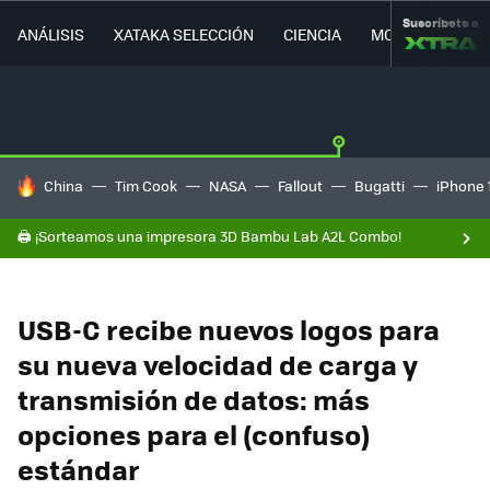
Suscríbete a
ANÁLISIS
XATAKA SELECCIÓN
CIENCIA
MOVILIDAD
HOY SE HABLA DE
China
Tim Cook
NASA
Fallout
Bugatti
iPhone 
🖨️ ¡Sorteamos una impresora 3D Bambu Lab A2L Combo!
USB-C recibe nuevos logos para
su nueva velocidad de carga y
transmisión de datos: más
opciones para el (confuso)
estándar