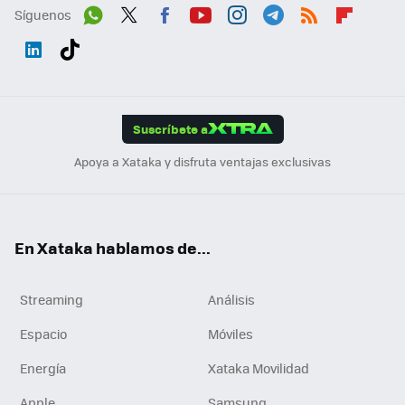
Síguenos
Wh
Twit
Fac
You
Inst
Tele
RSS
Flip
ats
ter
ebo
tub
agr
gra
boa
Link
Tikt
App
ok
e
am
m
rd
edI
ok
Suscríbete a
n
Apoya a Xataka y disfruta ventajas exclusivas
En Xataka hablamos de...
Streaming
Análisis
Espacio
Móviles
Energía
Xataka Movilidad
Apple
Samsung