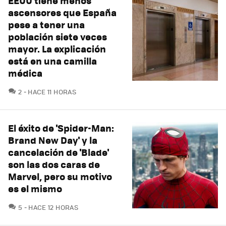
EEUU tiene menos
ascensores que España
pese a tener una
población siete veces
mayor. La explicación
está en una camilla
médica
COMENTARIOS
2
HACE 11 HORAS
El éxito de 'Spider-Man:
Brand New Day' y la
cancelación de 'Blade'
son las dos caras de
Marvel, pero su motivo
es el mismo
COMENTARIOS
5
HACE 12 HORAS