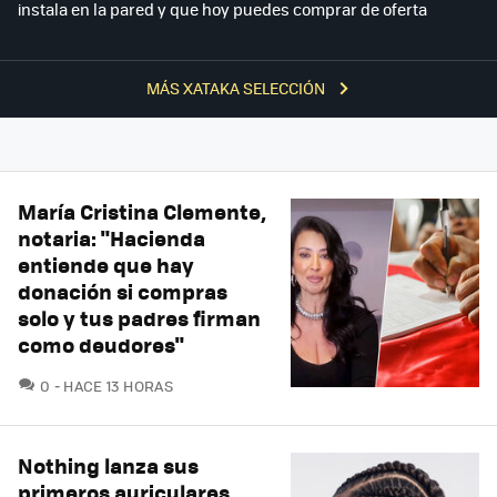
instala en la pared y que hoy puedes comprar de oferta
MÁS XATAKA SELECCIÓN
María Cristina Clemente,
notaria: "Hacienda
entiende que hay
donación si compras
solo y tus padres firman
como deudores"
COMENTARIOS
0
HACE 13 HORAS
Nothing lanza sus
primeros auriculares