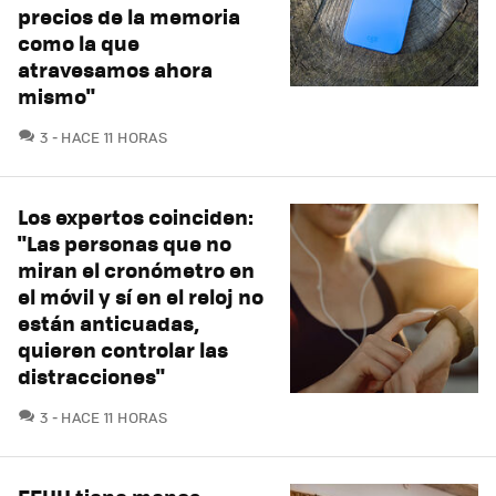
precios de la memoria
como la que
atravesamos ahora
mismo"
COMENTARIOS
3
HACE 11 HORAS
Los expertos coinciden:
"Las personas que no
miran el cronómetro en
el móvil y sí en el reloj no
están anticuadas,
quieren controlar las
distracciones"
COMENTARIOS
3
HACE 11 HORAS