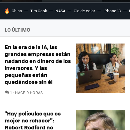
HOY SE HABLA DE
China
Tim Cook
NASA
Ola de calor
iPhone 18
LO ÚLTIMO
En la era de la IA, las
grandes empresas están
nadando en dinero de los
inversores. Y las
pequeñas están
quedándose sin él
COMENTARIOS
1
HACE 9 HORAS
"Hay películas que es
mejor no rehacer":
Robert Redford no