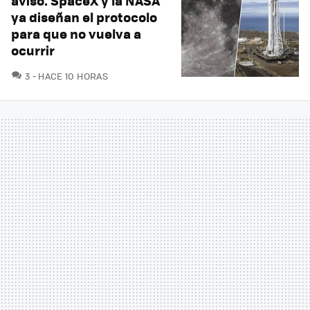
aviso. SpaceX y la NASA
ya diseñan el protocolo
para que no vuelva a
ocurrir
COMENTARIOS
3
HACE 10 HORAS