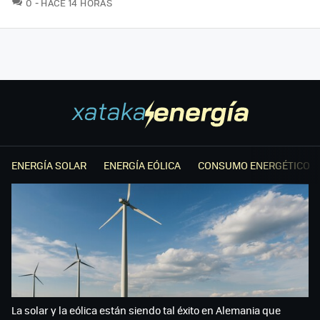
COMENTARIOS
0
HACE 14 HORAS
ENERGÍA SOLAR
ENERGÍA EÓLICA
CONSUMO ENERGÉTICO
La solar y la eólica están siendo tal éxito en Alemania que