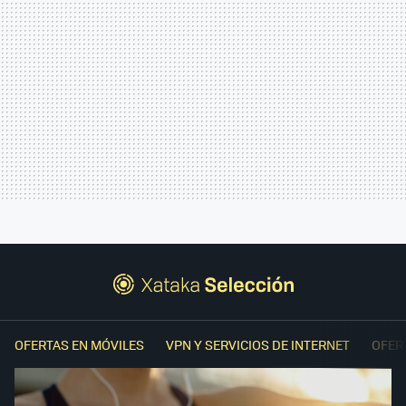
OFERTAS EN MÓVILES
VPN Y SERVICIOS DE INTERNET
OFER