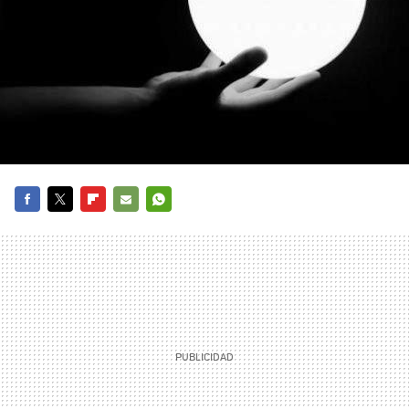
FACEBOOK
TWITTER
FLIPBOARD
E-
WHATSAPP
MAIL