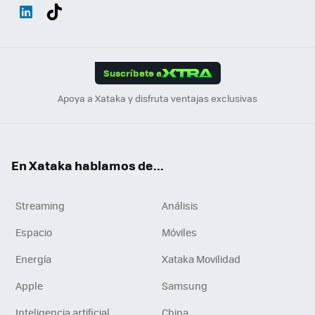
Wh
Twit
Fac
You
Inst
Tele
RSS
Flip
ats
ter
ebo
tub
agr
gra
boa
Link
Tikt
App
ok
e
am
m
rd
edI
ok
Suscríbete a
n
Apoya a Xataka y disfruta ventajas exclusivas
En Xataka hablamos de...
Streaming
Análisis
Espacio
Móviles
Energía
Xataka Movilidad
Apple
Samsung
Inteligencia artificial
China