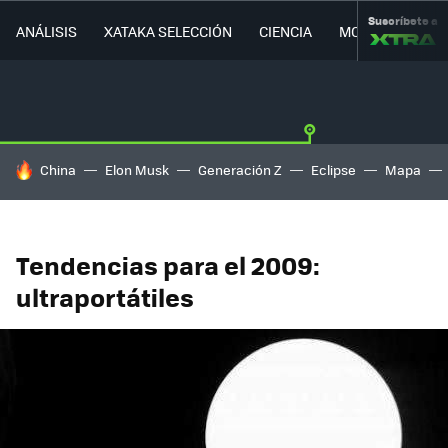
Suscríbete a
ANÁLISIS
XATAKA SELECCIÓN
CIENCIA
MOVILIDAD
HOY SE HABLA DE
China
Elon Musk
Generación Z
Eclipse
Mapa
Tendencias para el 2009:
ultraportátiles