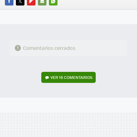
FACEBOOK
TWITTER
FLIPBOARD
E-
WHATSAPP
MAIL
Comentarios cerrados
VER
16 COMENTARIOS