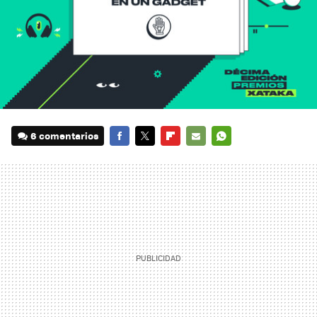
6 comentarios
FACEBOOK
TWITTER
FLIPBOARD
E-
WHATSAPP
MAIL