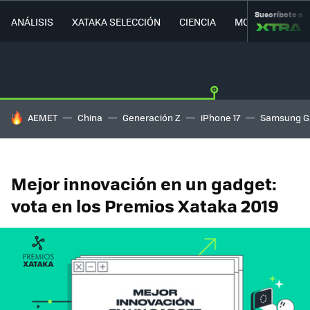
Suscríbete a
ANÁLISIS
XATAKA SELECCIÓN
CIENCIA
MOVILIDAD
HOY SE HABLA DE
AEMET
China
Generación Z
iPhone 17
Samsung G
Mejor innovación en un gadget:
vota en los Premios Xataka 2019