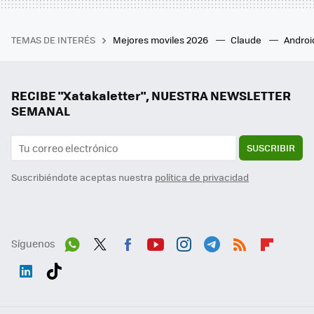
TEMAS DE INTERÉS
Mejores moviles 2026
Claude
Androi
RECIBE "Xatakaletter", NUESTRA NEWSLETTER
SEMANAL
SUSCRIBIR
Suscribiéndote aceptas nuestra
política de privacidad
Síguenos
Wh
Twit
Fac
You
Inst
Tele
RSS
Flip
ats
ter
ebo
tub
agr
gra
boa
Link
Tikt
App
ok
e
am
m
rd
edI
ok