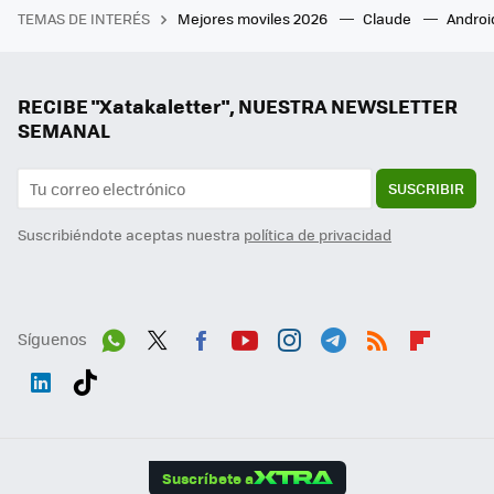
TEMAS DE INTERÉS
Mejores moviles 2026
Claude
Androi
RECIBE "Xatakaletter", NUESTRA NEWSLETTER
SEMANAL
SUSCRIBIR
Suscribiéndote aceptas nuestra
política de privacidad
Síguenos
Wh
Twit
Fac
You
Inst
Tele
RSS
Flip
ats
ter
ebo
tub
agr
gra
boa
Link
Tikt
App
ok
e
am
m
rd
edI
ok
Suscríbete a
n