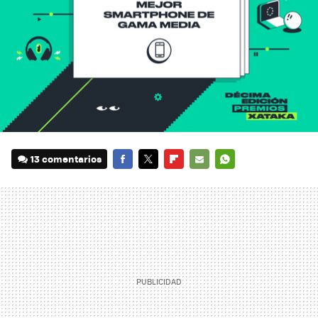
13 comentarios
FACEBOOK
TWITTER
FLIPBOARD
E-
WHATSAPP
MAIL