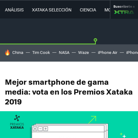
Suscríbete a
ANÁLISIS
XATAKA SELECCIÓN
CIENCIA
MOVILIDAD
HOY SE HABLA DE
China
Tim Cook
NASA
Waze
iPhone Air
iPhone
Mejor smartphone de gama
media: vota en los Premios Xataka
2019