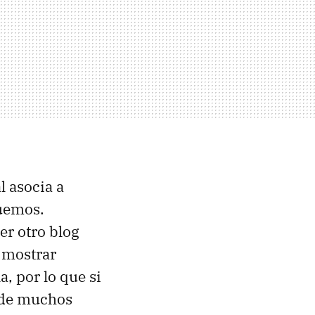
al asocia a
quemos.
er otro blog
 mostrar
a, por lo que si
s de muchos