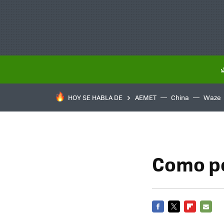
HOY SE HABLA DE
AEMET
China
Waze
Como po
FACEBOOK
TWITTER
FLIPBOARD
E-