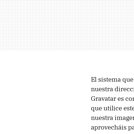
El sistema qu
nuestra direcc
Gravatar es co
que utilice es
nuestra image
aprovecháis pa