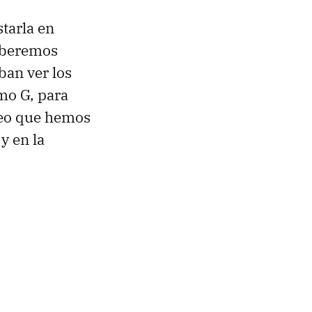
tarla en
deberemos
ban ver los
omo G, para
reo que hemos
y en la