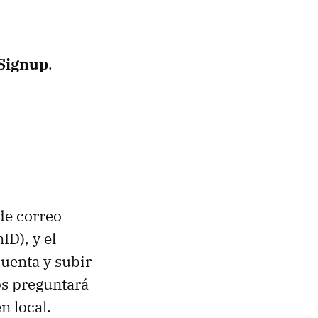
Signup
.
de correo
D), y el
cuenta y subir
s preguntará
n local.