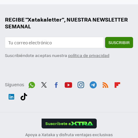
RECIBE "Xatakaletter", NUESTRA NEWSLETTER
SEMANAL
SUSCRIBIR
Suscribiéndote aceptas nuestra
política de privacidad
Síguenos
Wh
Twit
Fac
You
Inst
Tele
RSS
Flip
ats
ter
ebo
tub
agr
gra
boa
Link
Tikt
App
ok
e
am
m
rd
edI
ok
Suscríbete a
n
Apoya a Xataka y disfruta ventajas exclusivas