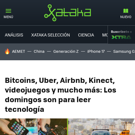
MENÚ
NUEVO
Suscríbete a
ANÁLISIS
XATAKA SELECCIÓN
CIENCIA
MOVILIDAD
HOY SE HABLA DE
AEMET
China
Generación Z
iPhone 17
Samsung G
Bitcoins, Uber, Airbnb, Kinect,
videojuegos y mucho más: Los
domingos son para leer
tecnología