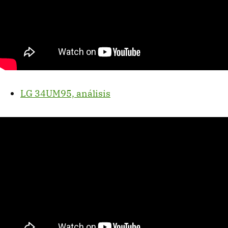
LG 34UM95, análisis