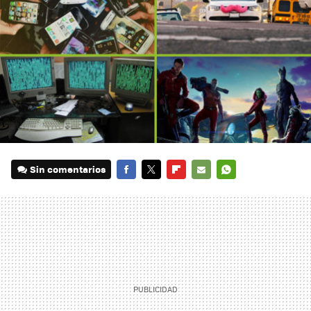
Sin comentarios
FACEBOOK
TWITTER
FLIPBOARD
E-
WHATSAPP
MAIL