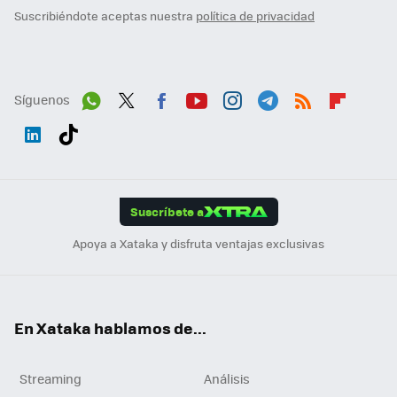
Suscribiéndote aceptas nuestra
política de privacidad
Síguenos
Wh
Twit
Fac
You
Inst
Tele
RSS
Flip
ats
ter
ebo
tub
agr
gra
boa
Link
Tikt
App
ok
e
am
m
rd
edI
ok
Suscríbete a
n
Apoya a Xataka y disfruta ventajas exclusivas
En Xataka hablamos de...
Streaming
Análisis