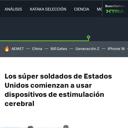
Suscríbete a
ANÁLISIS
XATAKA SELECCIÓN
CIENCIA
MOVILIDAD
HOY SE HABLA DE
AEMET
China
Bill Gates
Generación Z
iPhone 18
Los súper soldados de Estados
Unidos comienzan a usar
dispositivos de estimulación
cerebral