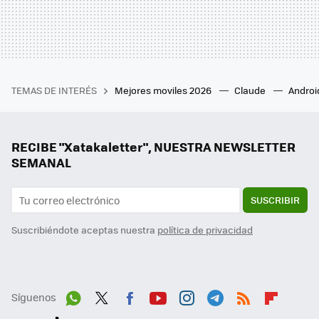
TEMAS DE INTERÉS
Mejores moviles 2026
Claude
Androi
RECIBE "Xatakaletter", NUESTRA NEWSLETTER
SEMANAL
SUSCRIBIR
Suscribiéndote aceptas nuestra
política de privacidad
Síguenos
Wh
Twit
Fac
You
Inst
Tele
RSS
Flip