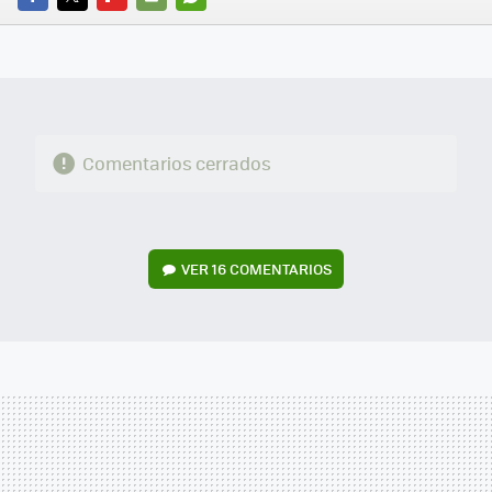
FACEBOOK
TWITTER
FLIPBOARD
E-
WHATSAPP
MAIL
Comentarios cerrados
VER
16 COMENTARIOS