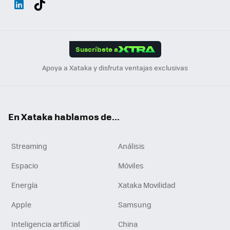
ats
ter
ebo
tub
agr
gra
boa
Link
Tikt
App
ok
e
am
m
rd
edI
ok
Suscríbete a
n
Apoya a Xataka y disfruta ventajas exclusivas
En Xataka hablamos de...
Streaming
Análisis
Espacio
Móviles
Energía
Xataka Movilidad
Apple
Samsung
Inteligencia artificial
China