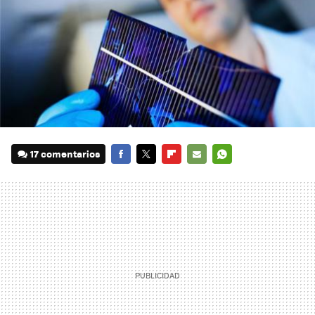
17 comentarios
FACEBOOK
TWITTER
FLIPBOARD
E-
WHATSAPP
MAIL