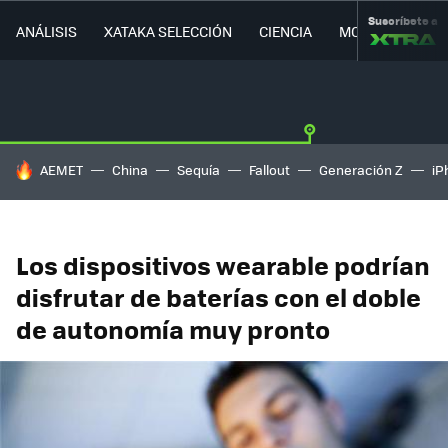
Suscríbete a
ANÁLISIS
XATAKA SELECCIÓN
CIENCIA
MOVILIDAD
HOY SE HABLA DE
AEMET
China
Sequía
Fallout
Generación Z
iP
Los dispositivos wearable podrían
disfrutar de baterías con el doble
de autonomía muy pronto