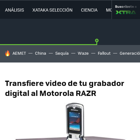
Suscríbete a
ANÁLISIS
XATAKA SELECCIÓN
CIENCIA
MOVILIDAD
HOY SE HABLA DE
AEMET
China
Sequía
Waze
Fallout
Generació
Transfiere video de tu grabador
digital al Motorola RAZR