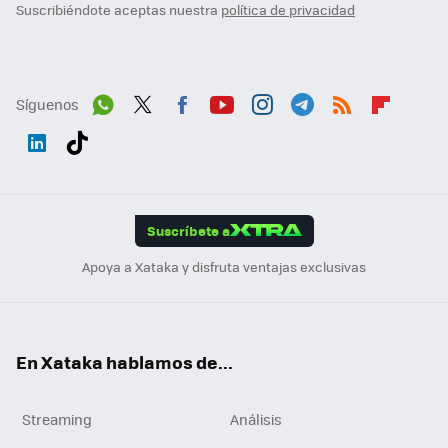
Suscribiéndote aceptas nuestra
política de privacidad
Síguenos
Wh
Twit
Fac
You
Inst
Tele
RSS
Flip
ats
ter
ebo
tub
agr
gra
boa
Link
Tikt
App
ok
e
am
m
rd
edI
ok
Suscríbete a
n
Apoya a Xataka y disfruta ventajas exclusivas
En Xataka hablamos de...
Streaming
Análisis