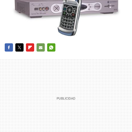
FACEBOOK
TWITTER
FLIPBOARD
E-
WHATSAPP
MAIL