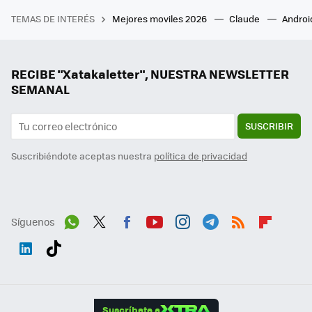
TEMAS DE INTERÉS
Mejores moviles 2026
Claude
Androi
RECIBE "Xatakaletter", NUESTRA NEWSLETTER
SEMANAL
SUSCRIBIR
Suscribiéndote aceptas nuestra
política de privacidad
Síguenos
Wh
Twit
Fac
You
Inst
Tele
RSS
Flip
ats
ter
ebo
tub
agr
gra
boa
Link
Tikt
App
ok
e
am
m
rd
edI
ok
Suscríbete a