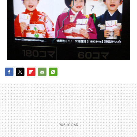
FACEBOOK
TWITTER
FLIPBOARD
E-
WHATSAPP
MAIL