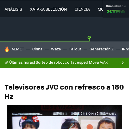
Suscríbete a
ANÁLISIS
XATAKA SELECCIÓN
CIENCIA
MOVILIDAD
HOY SE HABLA DE
AEMET
China
Waze
Fallout
Generación Z
iPh
🌿¡Últimas horas! Sorteo de robot cortacésped Mova ViAX
Televisores JVC con refresco a 180
Hz