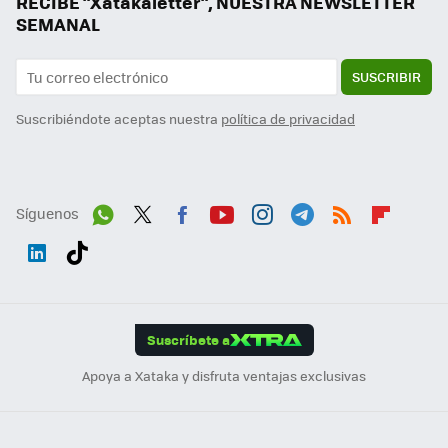
RECIBE "Xatakaletter", NUESTRA NEWSLETTER
SEMANAL
SUSCRIBIR
Suscribiéndote aceptas nuestra
política de privacidad
Síguenos
Wh
Twit
Fac
You
Inst
Tele
RSS
Flip
ats
ter
ebo
tub
agr
gra
boa
Link
Tikt
App
ok
e
am
m
rd
edI
ok
Suscríbete a
n
Apoya a Xataka y disfruta ventajas exclusivas