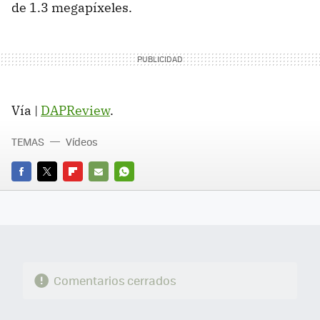
de 1.3 megapíxeles.
Vía |
DAPReview
.
TEMAS
Vídeos
FACEBOOK
TWITTER
FLIPBOARD
E-
WHATSAPP
MAIL
Comentarios cerrados