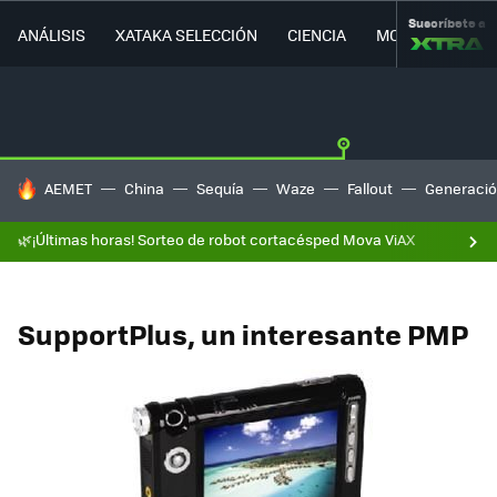
Suscríbete a
ANÁLISIS
XATAKA SELECCIÓN
CIENCIA
MOVILIDAD
HOY SE HABLA DE
AEMET
China
Sequía
Waze
Fallout
Generació
🌿¡Últimas horas! Sorteo de robot cortacésped Mova ViAX
SupportPlus, un interesante PMP