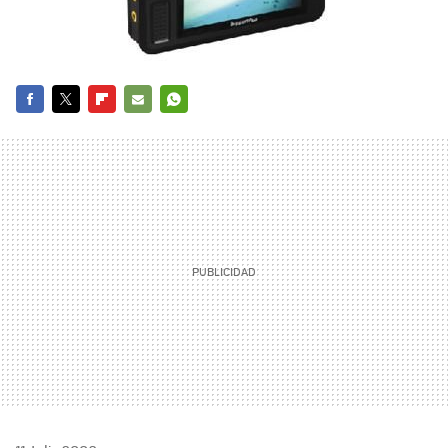
FACEBOOK
TWITTER
FLIPBOARD
E-
WHATSAPP
MAIL