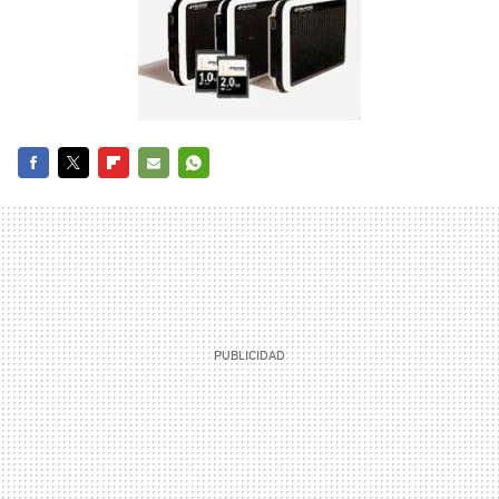
FACEBOOK
TWITTER
FLIPBOARD
E-
WHATSAPP
MAIL