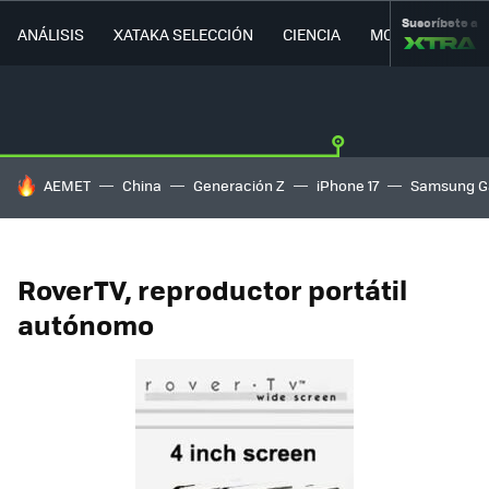
Suscríbete a
ANÁLISIS
XATAKA SELECCIÓN
CIENCIA
MOVILIDAD
HOY SE HABLA DE
AEMET
China
Generación Z
iPhone 17
Samsung G
RoverTV, reproductor portátil
autónomo