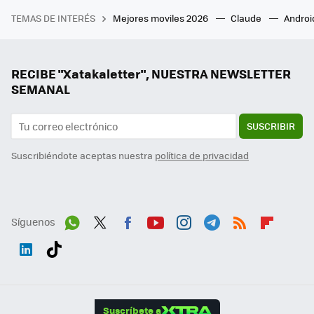
TEMAS DE INTERÉS
Mejores moviles 2026
Claude
Androi
RECIBE "Xatakaletter", NUESTRA NEWSLETTER
SEMANAL
SUSCRIBIR
Suscribiéndote aceptas nuestra
política de privacidad
Síguenos
Wh
Twit
Fac
You
Inst
Tele
RSS
Flip
ats
ter
ebo
tub
agr
gra
boa
Link
Tikt
App
ok
e
am
m
rd
edI
ok
Suscríbete a
n