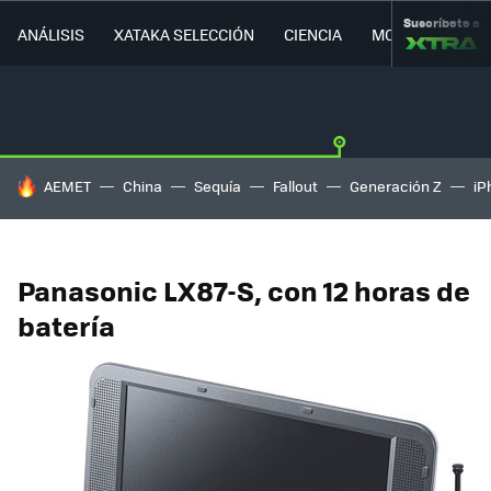
Suscríbete a
ANÁLISIS
XATAKA SELECCIÓN
CIENCIA
MOVILIDAD
HOY SE HABLA DE
AEMET
China
Sequía
Fallout
Generación Z
iP
Panasonic LX87-S, con 12 horas de
batería