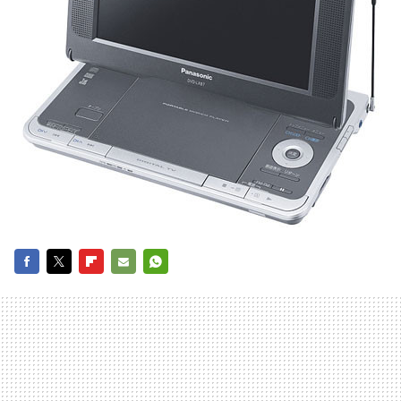
FACEBOOK
TWITTER
FLIPBOARD
E-
WHATSAPP
MAIL