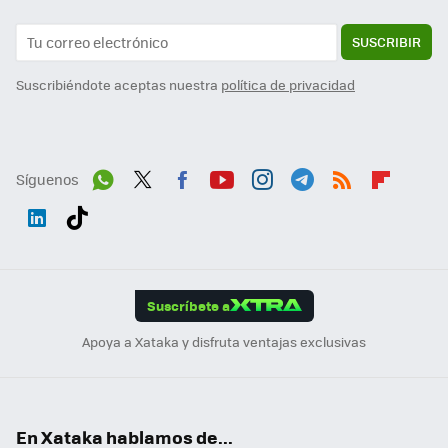
SUSCRIBIR
Suscribiéndote aceptas nuestra
política de privacidad
Síguenos
Wh
Twit
Fac
You
Inst
Tele
RSS
Flip
ats
ter
ebo
tub
agr
gra
boa
Link
Tikt
App
ok
e
am
m
rd
edI
ok
Suscríbete a
n
Apoya a Xataka y disfruta ventajas exclusivas
En Xataka hablamos de...