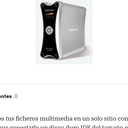
entes
os tus ficheros multimedia en un solo sitio co
ue conectarle un disco duro IDE del tamaño 