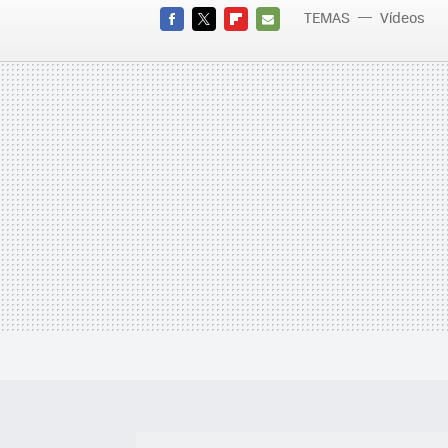
TEMAS
Vídeos
FACEBOOK
TWITTER
FLIPBOARD
E-
MAIL