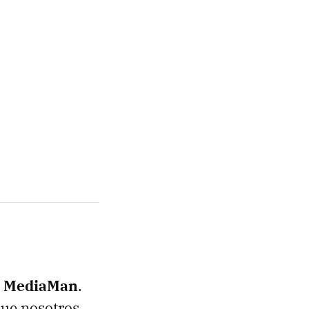
n
MediaMan
.
que nosotros