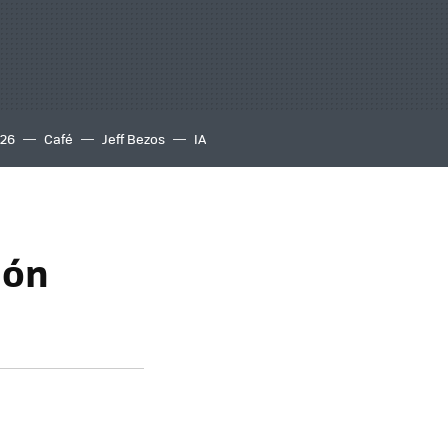
S26
Café
Jeff Bezos
IA
ión