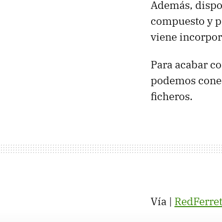
Además, dispon
compuesto y p
viene incorpor
Para acabar co
podemos conect
ficheros.
Vía |
RedFerre