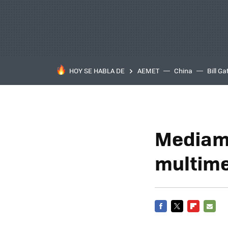
HOY SE HABLA DE
AEMET
China
Bill Ga
Mediama
multim
FACEBOOK
TWITTER
FLIPBOARD
E-