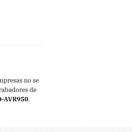
mpresas no se
grabadores de
D-AVR950
.