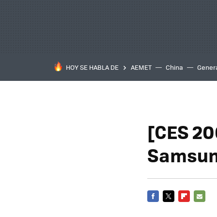
HOY SE HABLA DE
AEMET
China
Gener
[CES 20
Samsu
FACEBOOK
TWITTER
FLIPBOARD
E-