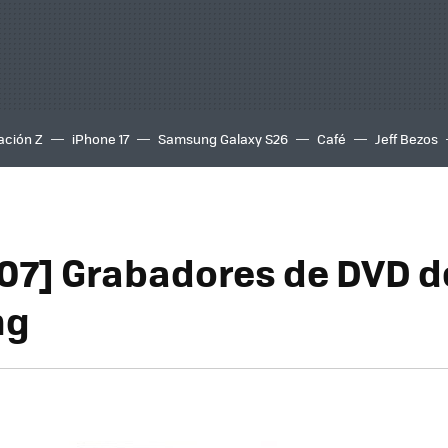
ación Z
iPhone 17
Samsung Galaxy S26
Café
Jeff Bezos
07] Grabadores de DVD d
ng