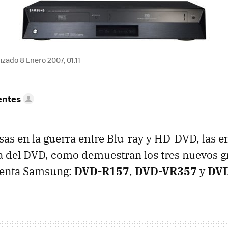
izado 8 Enero 2007, 01:11
entes
s en la guerra entre Blu-ray y HD-DVD, las e
a del DVD, como demuestran los tres nuevos 
senta Samsung:
DVD-R157
,
DVD-VR357
y
DV