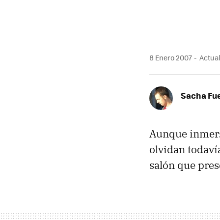
MAIL
8 Enero 2007
Actual
Sacha Fu
Aunque inmersa
olvidan todaví
salón que pre