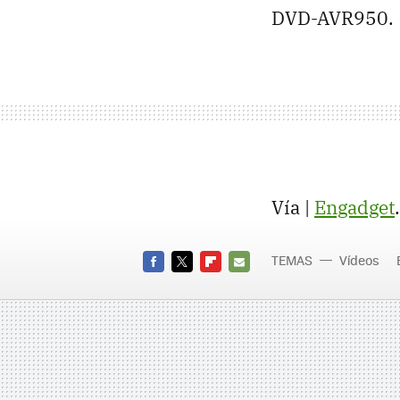
DVD-AVR950.
Vía |
Engadget
.
TEMAS
Vídeos
FACEBOOK
TWITTER
FLIPBOARD
E-
MAIL