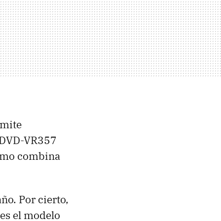
rmite
el DVD-VR357
ltimo combina
ño. Por cierto,
 es el modelo