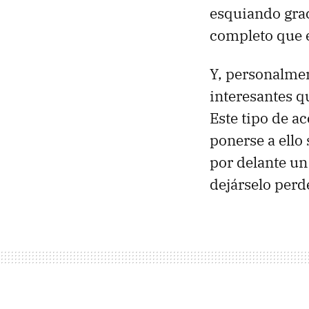
esquiando grac
completo que el
Y, personalmen
interesantes q
Este tipo de a
ponerse a ello
por delante un
dejárselo perd