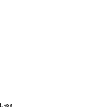
d
, ese