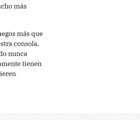
mucho más
juegos más que
stra consola.
ado nunca
iamente tienen
uieren