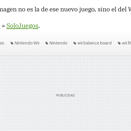
imagen no es la de ese nuevo juego, sino el del W
a
»
SoloJuegos
.
os
Nintendo Wii
Nintendo
wii balance board
wii fi