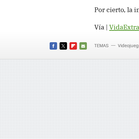
Por cierto, la 
Vía |
VidaExtr
TEMAS
Videojueg
FACEBOOK
TWITTER
FLIPBOARD
E-
MAIL