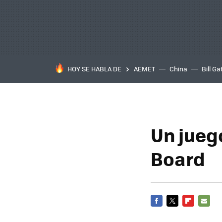
HOY SE HABLA DE
AEMET
China
Bill Ga
Un jueg
Board
FACEBOOK
TWITTER
FLIPBOARD
E-