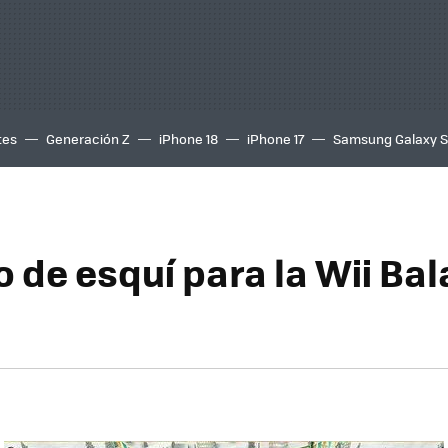
tes
Generación Z
iPhone 18
iPhone 17
Samsung Galaxy 
o de esquí para la Wii Ba