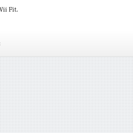
ii Fit.
t