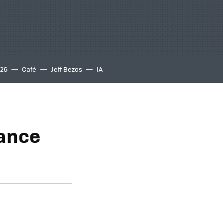
S26
Café
Jeff Bezos
IA
lance