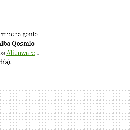
e mucha gente
hiba Qosmio
los
Alienware
o
día).