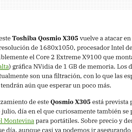
 este
Toshiba Qosmio X305
vuelve a atacar en
resolución de 1680x1050, procesador Intel d
siblemente el Core 2 Extreme X9100 que mont
lta
) gráfica NVidia de 1 GB de memoria. Los 
almente son una filtración, con lo que las es
 tendrán aún que esperar un poco más.
nzamiento de este
Qosmio X305
está prevista 
julio, día en el que curiosamente también se
el Montevina
para portátiles. Sobre precio y d
e día, aunque casi ya podemos ir asegurando 