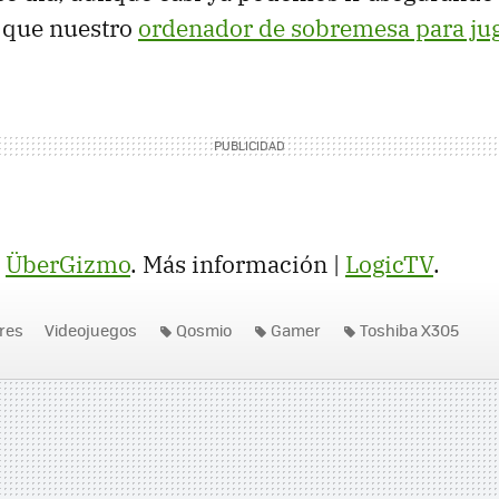
 que nuestro
ordenador de sobremesa para ju
,
ÜberGizmo
. Más información |
LogicTV
.
res
Videojuegos
Qosmio
Gamer
Toshiba X305