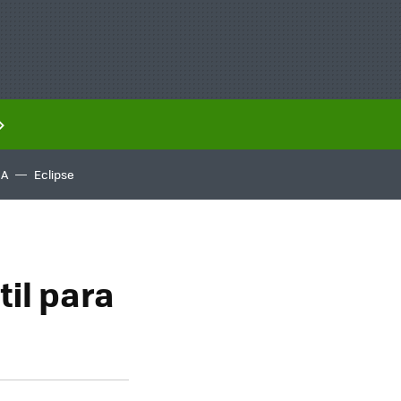
IA
Eclipse
il para