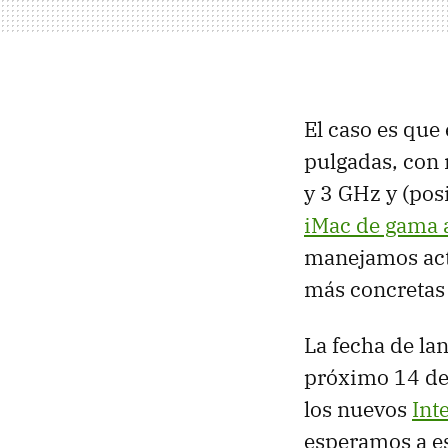
El caso es que
pulgadas, con 
y 3 GHz y (po
iMac de gama a
manejamos actu
más concretas
La fecha de la
próximo 14 de 
los nuevos
Int
esperamos a es