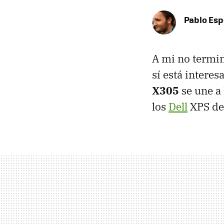
Pablo Es
A mi no termi
sí está interes
X305
se une a
los
Dell
XPS de