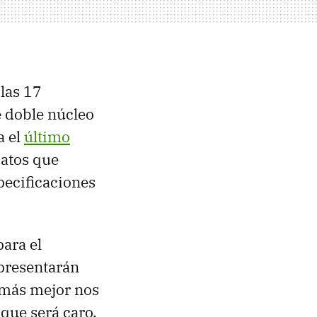
 las 17
e doble núcleo
a el
último
datos que
pecificaciones
para el
 presentarán
emás mejor nos
que será caro,