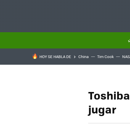
HOY SE HABLA DE
China
Tim Cook
NAS
Toshiba
jugar