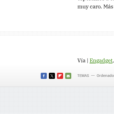
muy caro. Más
Vía |
Engadget
TEMAS
Ordenado
FACEBOOK
TWITTER
FLIPBOARD
E-
MAIL