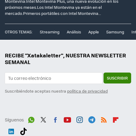
Montevina:Intel Montevina Plus, una nueva evolución en los
próximos meses.Los Intel Montevina ya están en el
mercado.Primeros portátiles con Intel Montevina...
OTROS TEMAS:
Streaming
Análisis
Apple
Samsung
In
RECIBE "Xatakaletter", NUESTRA NEWSLETTER
SEMANAL
SUSCRIBIR
Suscribiéndote aceptas nuestra
política de privacidad
Síguenos
Wh
Twit
Fac
You
Inst
Tele
RSS
Flip