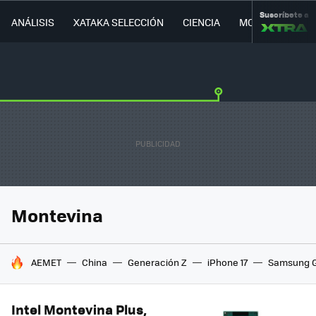
Suscríbete a
ANÁLISIS
XATAKA SELECCIÓN
CIENCIA
MOVILIDAD
Montevina
HOY SE HABLA DE
AEMET
China
Generación Z
iPhone 17
Samsung G
Intel Montevina Plus,