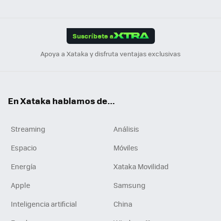
ats
ter
ebo
tub
agr
gra
boa
Link
Tikt
App
ok
e
am
m
rd
edI
ok
Suscríbete a
n
Apoya a Xataka y disfruta ventajas exclusivas
En Xataka hablamos de...
Streaming
Análisis
Espacio
Móviles
Energía
Xataka Movilidad
Apple
Samsung
Inteligencia artificial
China