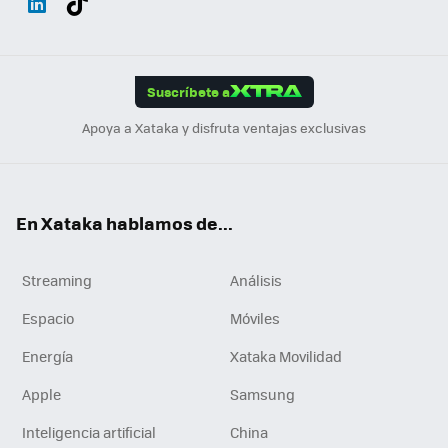
ats
ter
ebo
tub
agr
gra
boa
Link
Tikt
App
ok
e
am
m
rd
edI
ok
Suscríbete a
n
Apoya a Xataka y disfruta ventajas exclusivas
En Xataka hablamos de...
Streaming
Análisis
Espacio
Móviles
Energía
Xataka Movilidad
Apple
Samsung
Inteligencia artificial
China