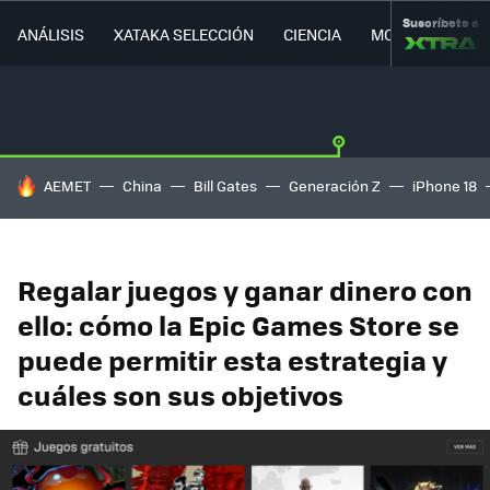
Suscríbete a
ANÁLISIS
XATAKA SELECCIÓN
CIENCIA
MOVILIDAD
HOY SE HABLA DE
AEMET
China
Bill Gates
Generación Z
iPhone 18
Regalar juegos y ganar dinero con
ello: cómo la Epic Games Store se
puede permitir esta estrategia y
cuáles son sus objetivos