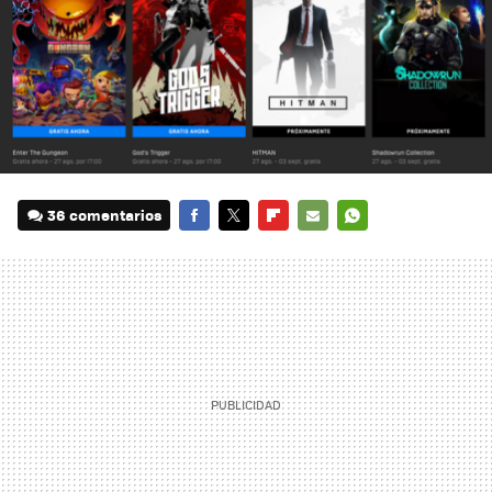
36 comentarios
FACEBOOK
TWITTER
FLIPBOARD
E-
WHATSAPP
MAIL