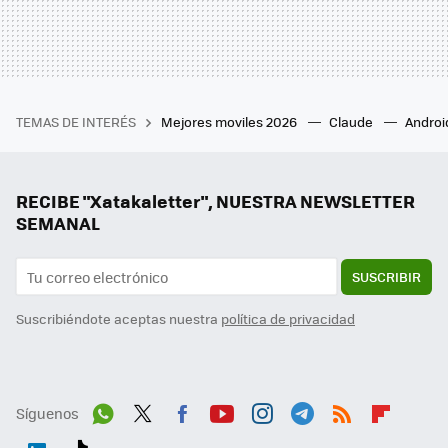
TEMAS DE INTERÉS
Mejores moviles 2026
Claude
Androi
RECIBE "Xatakaletter", NUESTRA NEWSLETTER
SEMANAL
SUSCRIBIR
Suscribiéndote aceptas nuestra
política de privacidad
Síguenos
Wh
Twit
Fac
You
Inst
Tele
RSS
Flip