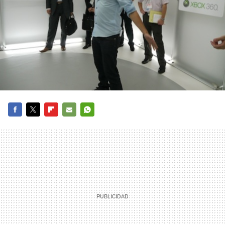
FACEBOOK
TWITTER
FLIPBOARD
E-
WHATSAPP
MAIL