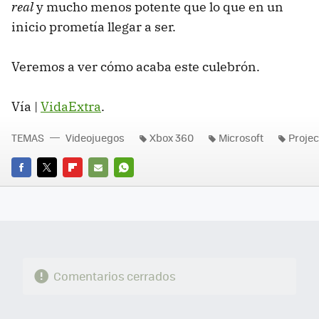
real
y mucho menos potente que lo que en un
inicio prometía llegar a ser.
Veremos a ver cómo acaba este culebrón.
Vía |
VidaExtra
.
TEMAS
Videojuegos
Xbox 360
Microsoft
Projec
FACEBOOK
TWITTER
FLIPBOARD
E-
WHATSAPP
MAIL
Comentarios cerrados