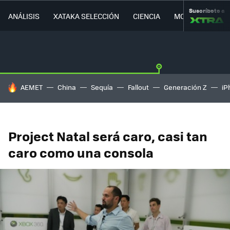
Suscríbete a
ANÁLISIS
XATAKA SELECCIÓN
CIENCIA
MOVILIDAD
HOY SE HABLA DE
AEMET
China
Sequía
Fallout
Generación Z
iP
Project Natal será caro, casi tan
caro como una consola