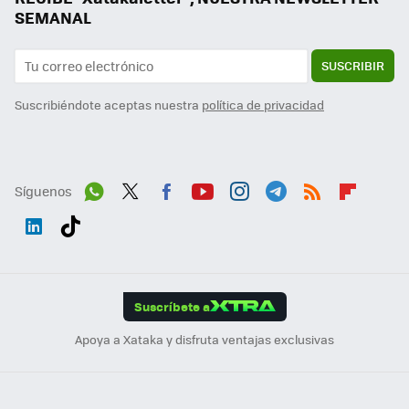
SEMANAL
SUSCRIBIR
Suscribiéndote aceptas nuestra
política de privacidad
Síguenos
Wh
Twit
Fac
You
Inst
Tele
RSS
Flip
ats
ter
ebo
tub
agr
gra
boa
Link
Tikt
App
ok
e
am
m
rd
edI
ok
Suscríbete a
n
Apoya a Xataka y disfruta ventajas exclusivas