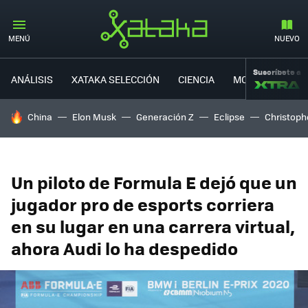
MENÚ
NUEVO
Suscríbete a
ANÁLISIS
XATAKA SELECCIÓN
CIENCIA
MOVILIDAD
HOY SE HABLA DE
China
Elon Musk
Generación Z
Eclipse
Christoph
Un piloto de Formula E dejó que un
jugador pro de esports corriera
en su lugar en una carrera virtual,
ahora Audi lo ha despedido