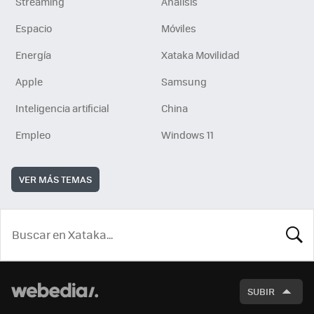
Streaming
Análisis
Espacio
Móviles
Energía
Xataka Movilidad
Apple
Samsung
Inteligencia artificial
China
Empleo
Windows 11
VER MÁS TEMAS
BUSCA
SUBIR