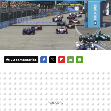
20 comentarios
FACEBOOK
TWITTER
FLIPBOARD
E-
WHATSAPP
MAIL