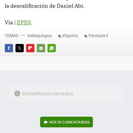
la descalificación de Daniel Abt.
Vía |
EPSN
TEMAS
Videojuegos
eSports
Formula E
FACEBOOK
TWITTER
FLIPBOARD
E-
WHATSAPP
MAIL
Comentarios cerrados
VER
16 COMENTARIOS