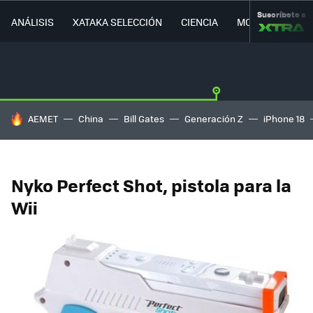
Suscríbete a
ANÁLISIS
XATAKA SELECCIÓN
CIENCIA
MOVILIDAD
HOY SE HABLA DE
AEMET
China
Bill Gates
Generación Z
iPhone 18
Nyko Perfect Shot, pistola para la
Wii