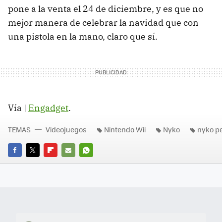
pone a la venta el 24 de diciembre, y es que no
mejor manera de celebrar la navidad que con
una pistola en la mano, claro que sí.
Vía |
Engadget
.
TEMAS
Videojuegos
Nintendo Wii
Nyko
nyko pe
FACEBOOK
TWITTER
FLIPBOARD
E-
WHATSAPP
MAIL