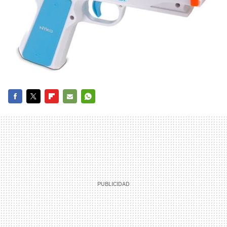
FACEBOOK
TWITTER
FLIPBOARD
E-
WHATSAPP
MAIL