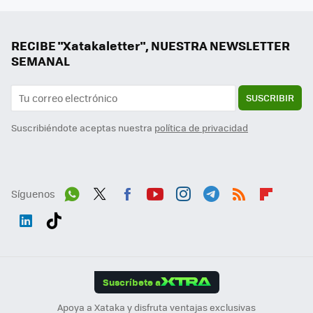
RECIBE "Xatakaletter", NUESTRA NEWSLETTER
SEMANAL
SUSCRIBIR
Suscribiéndote aceptas nuestra
política de privacidad
Síguenos
Wh
Twit
Fac
You
Inst
Tele
RSS
Flip
ats
ter
ebo
tub
agr
gra
boa
Link
Tikt
App
ok
e
am
m
rd
edI
ok
Suscríbete a
n
Apoya a Xataka y disfruta ventajas exclusivas