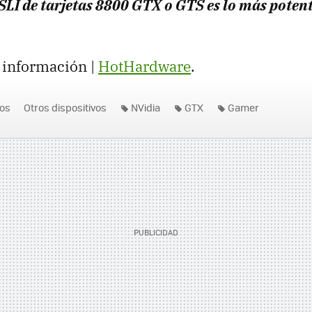
SLI de tarjetas 8800 GTX o GTS es lo más poten
 información |
HotHardware
.
os
Otros dispositivos
NVidia
GTX
Gamer