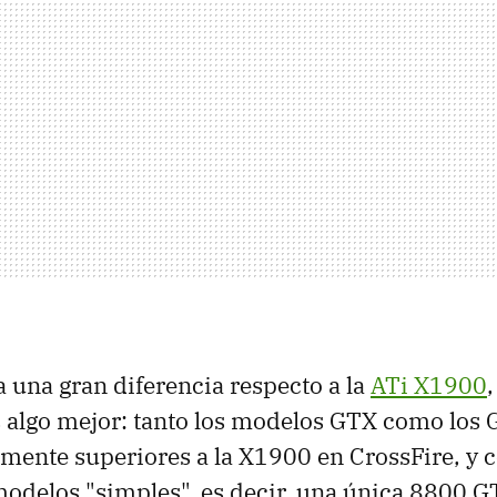
a una gran diferencia respecto a la
ATi X1900
s algo mejor: tanto los modelos GTX como lo
emente superiores a la X1900 en CrossFire, y c
modelos "simples", es decir, una única 8800 