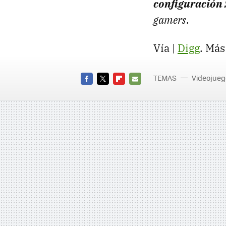
configuración 
gamers
.
Vía |
Digg
. Más
TEMAS
Videojueg
FACEBOOK
TWITTER
FLIPBOARD
E-
MAIL