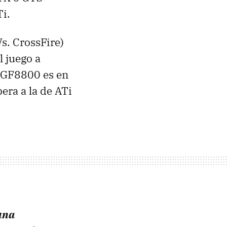
i.
Vs. CrossFire)
 juego a
s GF8800 es en
era a la de ATi
una