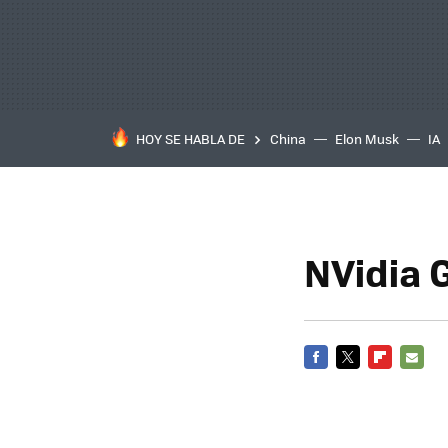
HOY SE HABLA DE
China
Elon Musk
IA
NVidia 
FACEBOOK
TWITTER
FLIPBOARD
E-
MAIL