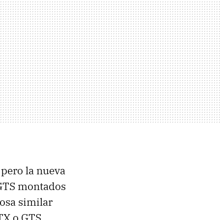
, pero la nueva
s GTS montados
osa similar
GTX o GTS