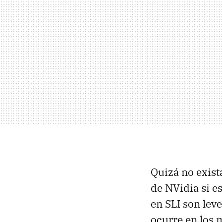
Quizá no exist
de NVidia si e
en SLI son lev
ocurre en los 