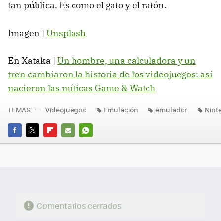
tan pública. Es como el gato y el ratón.
Imagen |
Unsplash
En Xataka |
Un hombre, una calculadora y un
tren cambiaron la historia de los videojuegos: así
nacieron las míticas Game & Watch
TEMAS
Videojuegos
Emulación
emulador
Nint
FACEBOOK
TWITTER
FLIPBOARD
E-
WHATSAPP
MAIL
Comentarios cerrados