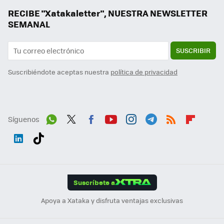
RECIBE "Xatakaletter", NUESTRA NEWSLETTER
SEMANAL
SUSCRIBIR
Suscribiéndote aceptas nuestra
política de privacidad
Síguenos
Wh
Twit
Fac
You
Inst
Tele
RSS
Flip
ats
ter
ebo
tub
agr
gra
boa
Link
Tikt
App
ok
e
am
m
rd
edI
ok
Suscríbete a
n
Apoya a Xataka y disfruta ventajas exclusivas