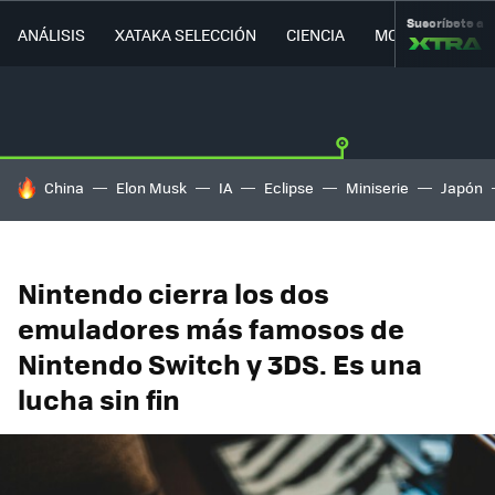
Suscríbete a
ANÁLISIS
XATAKA SELECCIÓN
CIENCIA
MOVILIDAD
HOY SE HABLA DE
China
Elon Musk
IA
Eclipse
Miniserie
Japón
Nintendo cierra los dos
emuladores más famosos de
Nintendo Switch y 3DS. Es una
lucha sin fin