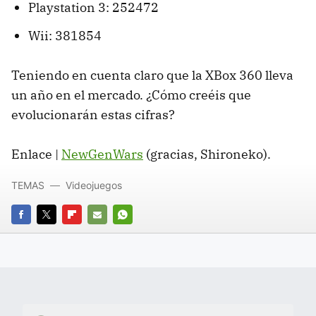
Playstation 3: 252472
Wii: 381854
Teniendo en cuenta claro que la XBox 360 lleva
un año en el mercado. ¿Cómo creéis que
evolucionarán estas cifras?
Enlace |
NewGenWars
(gracias, Shironeko).
TEMAS
Videojuegos
FACEBOOK
TWITTER
FLIPBOARD
E-
WHATSAPP
MAIL