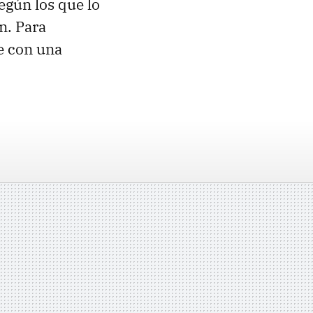
egún los que lo
n. Para
e con una