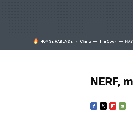
HOY SE HABLA DE
China
Tim Cook
NAS
NERF, m
FACEBOOK
TWITTER
FLIPBOARD
E-
MAIL