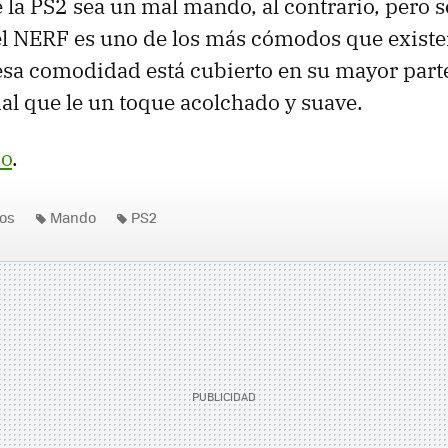
e la PS2 sea un mal mando, al contrario, pero s
l NERF es uno de los más cómodos que existe
esa comodidad está cubierto en su mayor part
l que le un toque acolchado y suave.
o
.
os
Mando
PS2