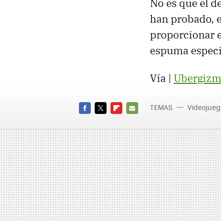
No es que el d
han probado, e
proporcionar 
espuma especia
Vía |
Ubergizm
TEMAS
Videojueg
FACEBOOK
TWITTER
FLIPBOARD
E-
MAIL