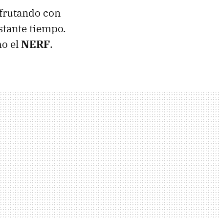
sfrutando con
stante tiempo.
o el
NERF
.