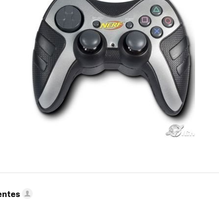
entes