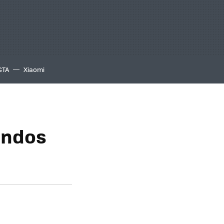
GTA
Xiaomi
andos