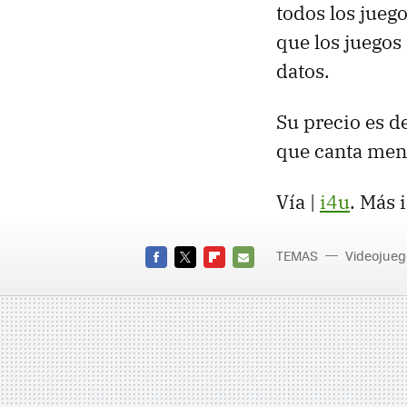
todos los juego
que los juegos
datos.
Su precio es d
que canta meno
Vía |
i4u
. Más 
TEMAS
Videojueg
FACEBOOK
TWITTER
FLIPBOARD
E-
MAIL