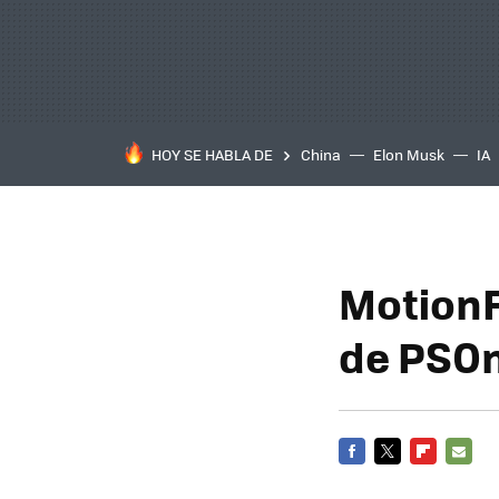
HOY SE HABLA DE
China
Elon Musk
IA
MotionF
de PSOn
FACEBOOK
TWITTER
FLIPBOARD
E-