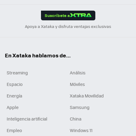
App
ok
e
am
m
rd
edI
ok
Suscríbete a
n
Apoya a Xataka y disfruta ventajas exclusivas
En Xataka hablamos de...
Streaming
Análisis
Espacio
Móviles
Energía
Xataka Movilidad
Apple
Samsung
Inteligencia artificial
China
Empleo
Windows 11