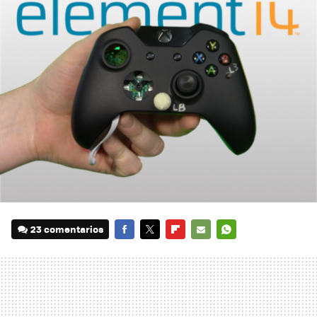
23 comentarios
FACEBOOK
TWITTER
FLIPBOARD
E-
WHATSAPP
MAIL