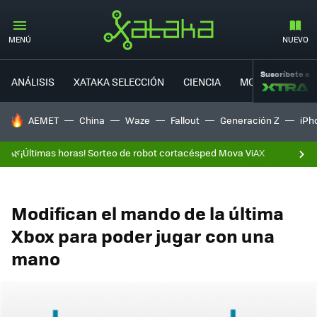
MENÚ
NUEVO
Suscríbete a
ANÁLISIS
XATAKA SELECCIÓN
CIENCIA
MOVILIDAD
HOY SE HABLA DE
AEMET
China
Waze
Fallout
Generación Z
iPh
🌿¡Últimas horas! Sorteo de robot cortacésped Mova ViAX
Modifican el mando de la última
Xbox para poder jugar con una
mano