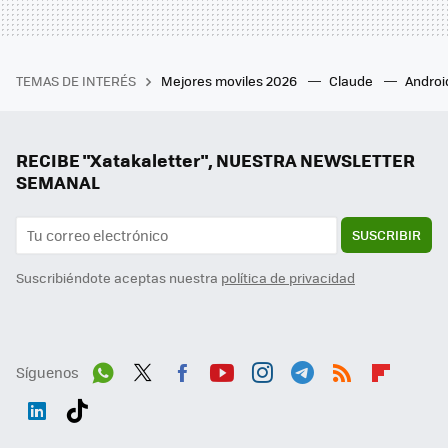
TEMAS DE INTERÉS
Mejores moviles 2026
Claude
Androi
RECIBE "Xatakaletter", NUESTRA NEWSLETTER
SEMANAL
SUSCRIBIR
Suscribiéndote aceptas nuestra
política de privacidad
Síguenos
Wh
Twit
Fac
You
Inst
Tele
RSS
Flip
ats
ter
ebo
tub
agr
gra
boa
Link
Tikt