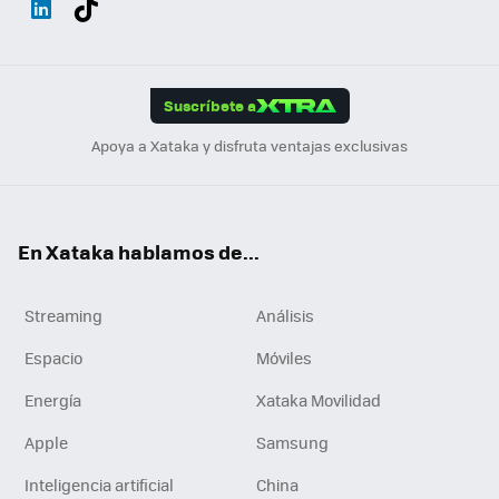
ats
ter
ebo
tub
agr
gra
boa
Link
Tikt
App
ok
e
am
m
rd
edI
ok
Suscríbete a
n
Apoya a Xataka y disfruta ventajas exclusivas
En Xataka hablamos de...
Streaming
Análisis
Espacio
Móviles
Energía
Xataka Movilidad
Apple
Samsung
Inteligencia artificial
China