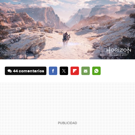
44 comentarios
FACEBOOK
TWITTER
FLIPBOARD
E-
WHATSAPP
MAIL