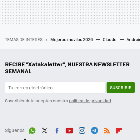
TEMAS DE INTERÉS
Mejores moviles 2026
Claude
Androi
RECIBE "Xatakaletter", NUESTRA NEWSLETTER
SEMANAL
SUSCRIBIR
Suscribiéndote aceptas nuestra
política de privacidad
Síguenos
Wh
Twit
Fac
You
Inst
Tele
RSS
Flip