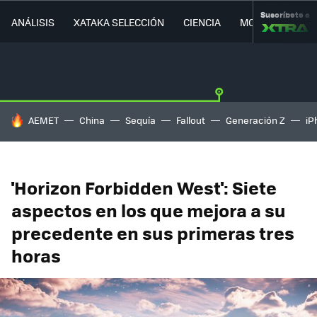
Suscríbete a
ANÁLISIS
XATAKA SELECCIÓN
CIENCIA
MOVILIDAD
HOY SE HABLA DE
AEMET
China
Sequía
Fallout
Generación Z
iP
'Horizon Forbidden West': Siete
aspectos en los que mejora a su
precedente en sus primeras tres
horas