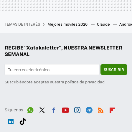
TEMAS DE INTERÉS
Mejores moviles 2026
Claude
Androi
RECIBE "Xatakaletter", NUESTRA NEWSLETTER
SEMANAL
SUSCRIBIR
Suscribiéndote aceptas nuestra
política de privacidad
Síguenos
Wh
Twit
Fac
You
Inst
Tele
RSS
Flip
ats
ter
ebo
tub
agr
gra
boa
Link
Tikt