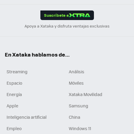
App
ok
e
am
m
rd
edI
ok
Suscríbete a
n
Apoya a Xataka y disfruta ventajas exclusivas
En Xataka hablamos de...
Streaming
Análisis
Espacio
Móviles
Energía
Xataka Movilidad
Apple
Samsung
Inteligencia artificial
China
Empleo
Windows 11