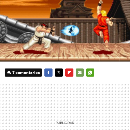
7 comentarios
FACEBOOK
TWITTER
FLIPBOARD
E-
WHATSAPP
MAIL