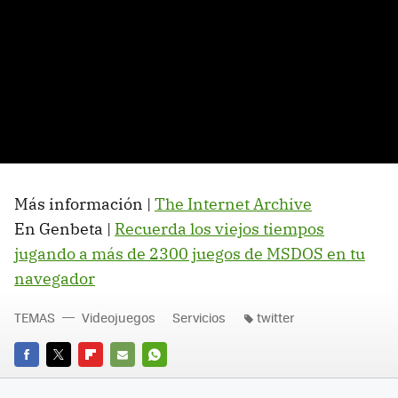
Más información |
The Internet Archive
En Genbeta |
Recuerda los viejos tiempos
jugando a más de 2300 juegos de MSDOS en tu
navegador
TEMAS
Videojuegos
Servicios
twitter
FACEBOOK
TWITTER
FLIPBOARD
E-
WHATSAPP