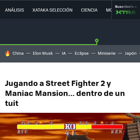
Suscríbete a
ANÁLISIS
XATAKA SELECCIÓN
CIENCIA
MOVILIDAD
HOY SE HABLA DE
China
Elon Musk
IA
Eclipse
Miniserie
Japón
Jugando a Street Fighter 2 y
Maniac Mansion... dentro de un
tuit