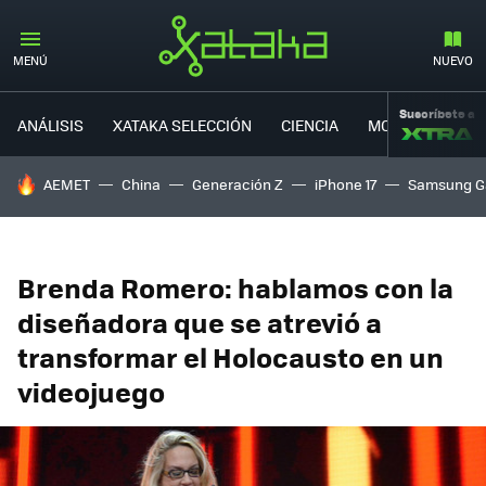
MENÚ
NUEVO
Suscríbete a
ANÁLISIS
XATAKA SELECCIÓN
CIENCIA
MOVILIDAD
HOY SE HABLA DE
AEMET
China
Generación Z
iPhone 17
Samsung G
Brenda Romero: hablamos con la
diseñadora que se atrevió a
transformar el Holocausto en un
videojuego