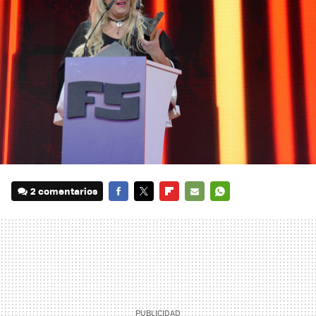
2 comentarios
FACEBOOK
TWITTER
FLIPBOARD
E-
WHATSAPP
MAIL