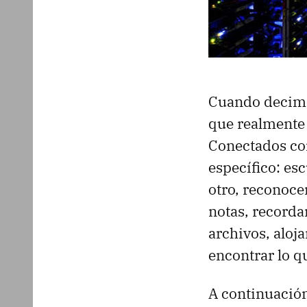
Cuando decimos
que realmente 
Conectados con
específico: es
otro, reconoc
notas, recorda
archivos, aloj
encontrar lo q
A continuación