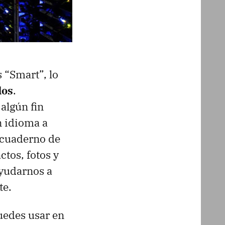
 “Smart”, lo
dos
.
algún fin
n idioma a
 cuaderno de
ctos, fotos y
ayudarnos a
te.
uedes usar en