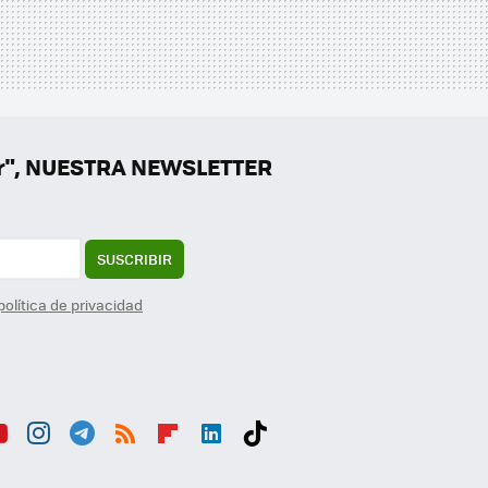
er", NUESTRA NEWSLETTER
SUSCRIBIR
política de privacidad
ou
Inst
Tele
RSS
Flip
Link
Tikt