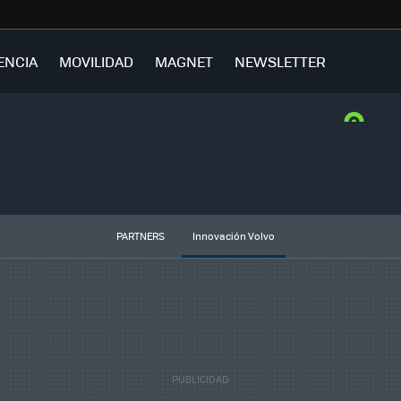
ENCIA
MOVILIDAD
MAGNET
NEWSLETTER
PARTNERS
Innovación Volvo