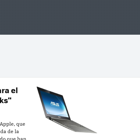
ra el
ks"
 Apple, que
ada de la
ado que han