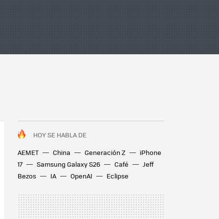
HOY SE HABLA DE
AEMET
China
Generación Z
iPhone
17
Samsung Galaxy S26
Café
Jeff
Bezos
IA
OpenAI
Eclipse