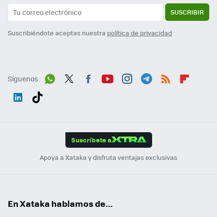
SUSCRIBIR
Suscribiéndote aceptas nuestra
política de privacidad
Síguenos
Wh
Twit
Fac
You
Inst
Tele
RSS
Flip
ats
ter
ebo
tub
agr
gra
boa
Link
Tikt
App
ok
e
am
m
rd
edI
ok
Suscríbete a
n
Apoya a Xataka y disfruta ventajas exclusivas
En Xataka hablamos de...