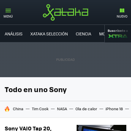
MENÚ
NUEVO
Suscríbete a
ANÁLISIS
XATAKA SELECCIÓN
CIENCIA
MOVILIDAD
Todo en uno Sony
HOY SE HABLA DE
China
Tim Cook
NASA
Ola de calor
iPhone 18
Sony VAIO Tap 20,